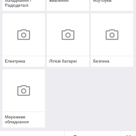
обладнання /
живлення
ноутбуків
Радіодеталі
Електрика
Літієві батареі
Безпека
Мережеве
обладнання