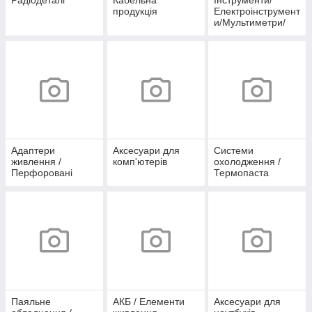
Радіодеталі
Кабельна
Інструменти/
продукція
Електроінструмент
и/Мультиметри/
Осцилографи
Адаптери
Аксесуари для
Системи
живлення /
комп'ютерів
охолодження /
Перфоровані
Термопаста
блоки живлення /
IP67 / IP44
Паяльне
АКБ / Елементи
Аксесуари для