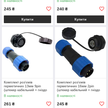
В наявності
В наявності
245
240
₴
₴
Купити
Купити
Комплект роз'ємів
Комплект роз'ємів
герметичних 13мм 9pin
герметичних 16мм 2pin
(штекер кабельний + гніздо
(штекер кабельний + гніздо
монтажне)
монтажне)
В наявності
В наявності
261
245
₴
₴