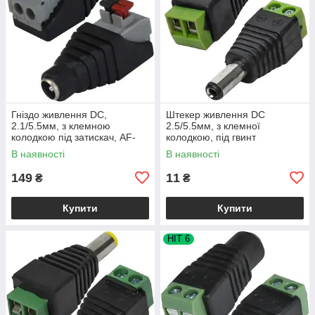
Гніздо живлення DC,
Штекер живлення DC
2.1/5.5мм, з клемною
2.5/5.5мм, з клемної
колодкою під затискач, AF-
колодкою, під гвинт
13, 1уп-5шт
В наявності
В наявності
149
11
₴
₴
Купити
Купити
HIT 6