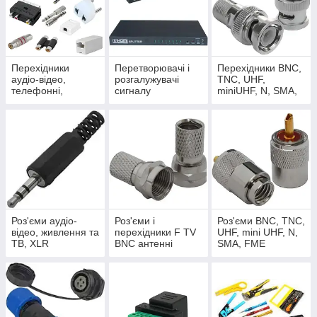
Перехідники
Перетворювачі і
Перехідники BNC,
аудіо-відео,
розгалужувачі
TNC, UHF,
телефонні,
сигналу
miniUHF, N, SMA,
комп'ютерні
FME
Роз'єми аудіо-
Роз'єми і
Роз'єми BNC, TNC,
відео, живлення та
перехідники F TV
UHF, mini UHF, N,
ТВ, XLR
BNC антенні
SMA, FME