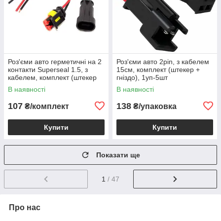
Роз'єми авто герметичні на 2
Роз'єми авто 2pin, з кабелем
контакти Superseal 1.5, з
15см, комплект (штекер +
кабелем, комплект (штекер
гніздо), 1уп-5шт
та гніздо)
В наявності
В наявності
107
138
₴/комплект
₴/упаковка
Купити
Купити
Показати ще
1
/ 47
Про нас