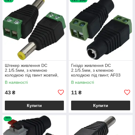
Штекер живлення DC
Гніздо живлення DC
2.1/5.5мм, з клемною
2.1/5.5мм, з клемною
колодкою під гвинт жовтий,
колодкою під гвинт, AF03
AF01
В наявності
В наявності
43
11
₴
₴
Купити
Купити
***