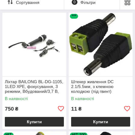
Сортування
0
Фільтри
***
Ліхтар BAILONG BL-DG-1105,
Штекер живлення DC
1LED ХPE, фокусування, 3
2.1/5.5мм, з клемною
режими, Вбудований/3,7 В,
колодкою (під гвинт)
800 мА, 100 Вт, Black, IP44
В наявності
В наявності
750
11
₴
₴
Купити
Купити
HIT
HIT 100