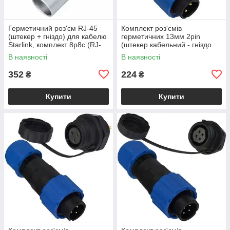
Герметичний роз'єм RJ-45
Комплект роз'ємів
(штекер + гніздо) для кабелю
герметичних 13мм 2pin
Starlink, комплект 8р8с (RJ-
(штекер кабельний - гніздо
45)
монтажне)
В наявності
В наявності
352
224
₴
₴
Купити
Купити