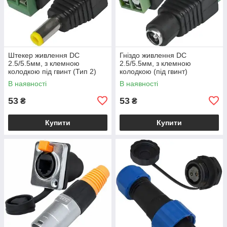
Штекер живлення DC
Гніздо живлення DC
2.5/5.5мм, з клемною
2.5/5.5мм, з клемною
колодкою під гвинт (Тип 2)
колодкою (під гвинт)
В наявності
В наявності
53
53
₴
₴
Купити
Купити