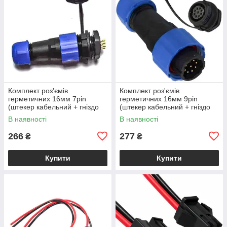
Комплект роз'ємів
Комплект роз'ємів
герметичних 16мм 7pin
герметичних 16мм 9pin
(штекер кабельний + гніздо
(штекер кабельний + гніздо
монтажне)
монтажне)
В наявності
В наявності
266
277
₴
₴
Купити
Купити