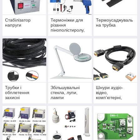
Стабілізатор
Термоніжки для
Термоусаджуваль
напруги
різання
на трубка
пінополістиролу,
пінопласту,
полістиролу
Трубки і
Збільшувальні
Шнури аудіо-
обплетення
стекла, лупи,
відео,
захисні
лампи
комп'ютерні,
телефонні,
мережеві, оптичні