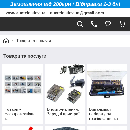
Замовлення від 200грн / Відправка 1-3 дні
www.aimtele.kiev.ua _ aimtele.kiev.ua@gmail.com
Товари та послуги
Товари та послуги
Товари -
Блоки живлення,
Випалювачі,
електротехнічна
Зарядні пристрої
набори для
та
гравіювання та
електромонтажна
аксесуари
продукція