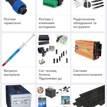
Роз'єми
Роз'єми з
Радіотехнічне
герметичні
клемними
обладнання та
колодками
інструмент
живлення
Витратні
Сат техніка,
Системи
матеріали
Антени,
енергопостачання
Підсилювач до
кабельного,
Трансформатори,
Пульти