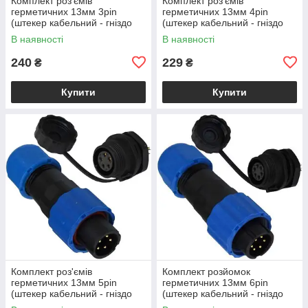
Комплект роз'ємів
Комплект роз'ємів
герметичних 13мм 3pin
герметичних 13мм 4pin
(штекер кабельний - гніздо
(штекер кабельний - гніздо
монтажне)
монтажне)
В наявності
В наявності
240
229
₴
₴
Купити
Купити
Комплект роз'ємів
Комплект розйомок
герметичних 13мм 5pin
герметичних 13мм 6pin
(штекер кабельний - гніздо
(штекер кабельний - гніздо
монтажне)
монтажне)