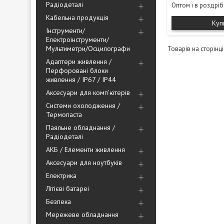
Радіодеталі
Оптом і в роздріб
Кабельна продукція
Куп
Інструменти/
Електроінструменти/
Мультиметри/Осцилографи
Адаптери живлення /
Перфоровані блоки
живлення / IP67 / IP44
Аксесуари для комп'ютерів
Системи охолодження /
Термопаста
Паяльне обладнання /
Радіодеталі
АКБ / Елементи живлення
Аксесуари для ноутбуків
Електрика
Літієві батареі
Безпека
Мережеве обладнання