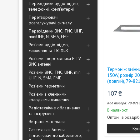
Перехідники аудіо-відео,
телефонні, комп'ютерні
Перетворювачі і
розгалужувачі сигналу
Перехідники BNC, TNC, UHF,
miniUHF, N, SMA, FME
Роз'єми аудіо-відео,
живлення та ТВ, XLR
Роз'єми і перехідники F TV
BNC антенні
Термоніж змінн
Роз'єми BNC, TNC, UHF, mini
150W, розмір 2
UHF, N, SMA, FME
(довгий), 79-82
Роз'єми герметичні
107 ₴
Роз'єми з клемними
колодками живлення
79-821
Радіотехнічне обладнання
В наявності
та інструмент
Оптом і в роздріб
Витратні матеріали
Куп
Сат техніка, Антени,
Підсилювач до кабельного,