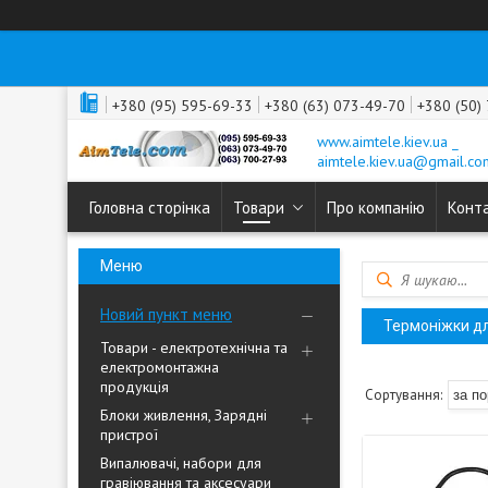
+380 (95) 595-69-33
+380 (63) 073-49-70
+380 (50)
www.aimtele.kiev.ua _
aimtele.kiev.ua@gmail.co
Головна сторінка
Товари
Про компанію
Конт
Новий пункт меню
Термоніжки дл
Товари - електротехнічна та
електромонтажна
продукція
Блоки живлення, Зарядні
пристрої
Випалювачі, набори для
гравіювання та аксесуари