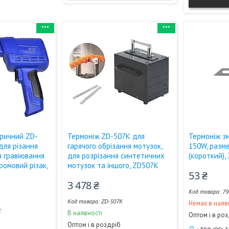
***
***
ричний ZD-
Термоніж ZD-507K для
Термоніж з
для різання
гарячого обрізання мотузок,
150W, разм
я гравіювання
для розрізання синтетичних
(короткий),
хромовий різак,
мотузок та іншого, ZD507K
53 ₴
t
3 478 ₴
79
ZD-507K
Немає в наяв
E
В наявності
Оптом і в ро
Оптом і в роздріб