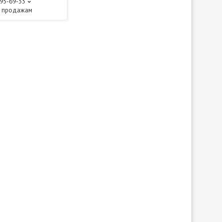
595-69-33
о продажам