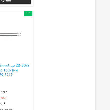
Купити
***
мінний до ZD-507E
ер 106х1мм
 79-8217
-8217
ності
здріб