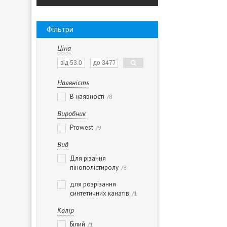
Фільтри
Ціна
Наявність
В наявності
8
Виробник
Prowest
9
Вид
Для різання
пінополістиролу
8
для розрізання
синтетичних канатів
1
Колір
Білий
1