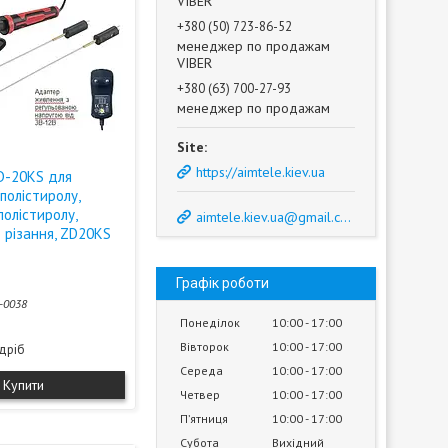
VIBER
+380 (50) 723-86-52
менеджер по продажам
VIBER
+380 (63) 700-27-93
менеджер по продажам
https://aimtele.kiev.ua
D-20KS для
ополістиролу,
полістиролу,
aimtele.kiev.ua@gmail.com
 різання, ZD20KS
Графік роботи
-0038
Понеділок
10:00
17:00
Вівторок
10:00
17:00
здріб
Середа
10:00
17:00
Купити
Четвер
10:00
17:00
Пʼятниця
10:00
17:00
Субота
Вихідний