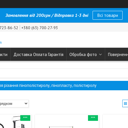
Замовлення від 200грн / Відправка 1-3 дні
Всі товари
 723-86-52
+380 (63) 700-27-93
m
акти
Доставка Оплата Гарантія
Обробка фото
Поверненн
я різання пінополістиролу, пінопласту, полістиролу
***
***