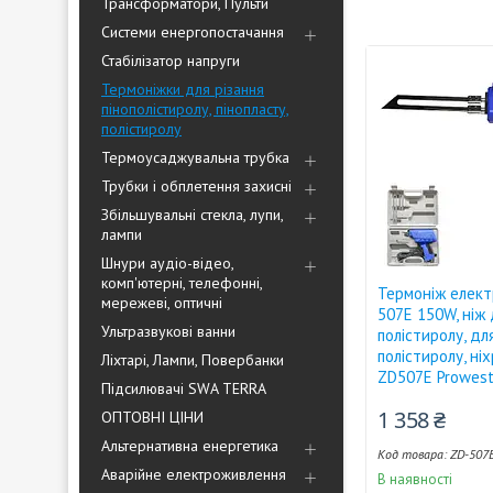
Трансформатори, Пульти
Системи енергопостачання
Стабілізатор напруги
Термоніжки для різання
пінополістиролу, пінопласту,
полістиролу
Термоусаджувальна трубка
Трубки і обплетення захисні
Збільшувальні стекла, лупи,
лампи
Шнури аудіо-відео,
комп'ютерні, телефонні,
Термоніж елект
мережеві, оптичні
507E 150W, ніж 
Ультразвукові ванни
полістиролу, дл
полістиролу, ні
Ліхтарі, Лампи, Повербанки
ZD507E Prowes
Підсилювачі SWA TERRA
1 358 ₴
ОПТОВНІ ЦІНИ
Альтернативна енергетика
ZD-507
Аварійне електроживлення
В наявності