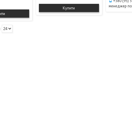
+380 (95) 
менеджер п
Купити
ити