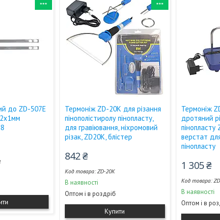
***
***
ий до ZD-507E
Термоніж ZD-20K для різання
Термоніж Z
02х1мм
пінополістиролу пінопласту,
дротяний р
18
для гравіювання, ніхромовий
пінопласту
різак, ZD20K, блістер
верстат для
пінопласту
842 ₴
8
1 305 ₴
ZD-20K
ZD
В наявності
В наявності
Оптом і в роздріб
ити
Оптом і в ро
Купити