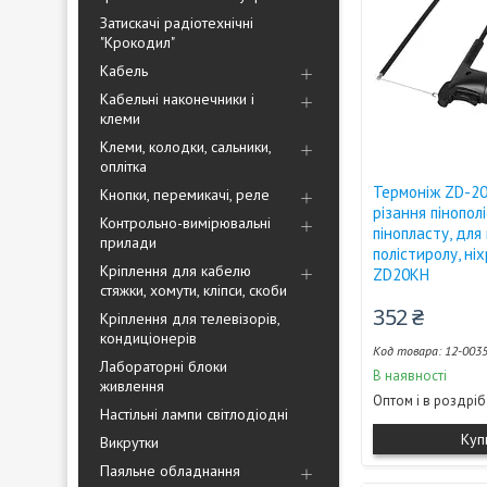
Затискачі радіотехнічні
"Крокодил"
Кабель
Кабельні наконечники і
клеми
Клеми, колодки, сальники,
оплітка
Термоніж ZD-2
Кнопки, перемикачі, реле
різання пінопол
Контрольно-вимірювальні
пінопласту, для
прилади
полістиролу, ні
Кріплення для кабелю
ZD20KH
стяжки, хомути, кліпси, скоби
352 ₴
Кріплення для телевізорів,
кондиціонерів
12-003
Лабораторні блоки
В наявності
живлення
Оптом і в роздріб
Настільні лампи світлодіодні
Куп
Викрутки
Паяльне обладнання