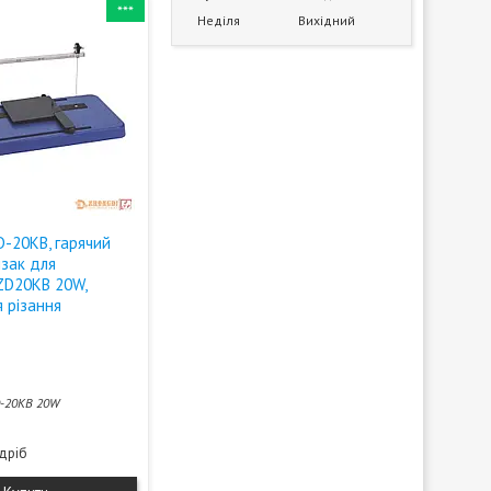
***
Неділя
Вихідний
D-20KB, гарячий
ізак для
 ZD20KB 20W,
 різання
-20KB 20W
здріб