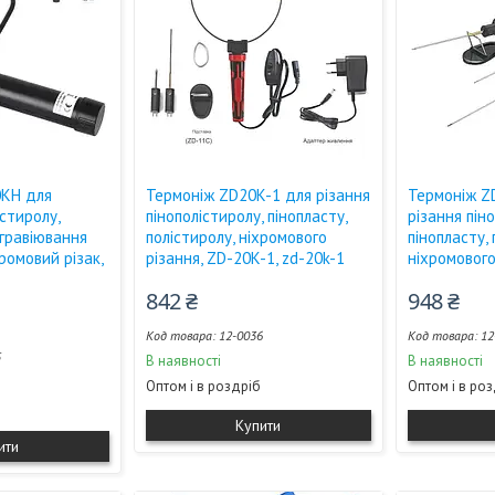
0KH для
Термоніж ZD20K-1 для різання
Термоніж Z
істиролу,
пінополістиролу, пінопласту,
різання пін
 гравіювання
полістиролу, ніхромового
пінопласту, 
хромовий різак,
різання, ZD-20K-1, zd-20k-1
ніхромового
842 ₴
948 ₴
12-0036
12
5
В наявності
В наявності
Оптом і в роздріб
Оптом і в ро
Купити
ити