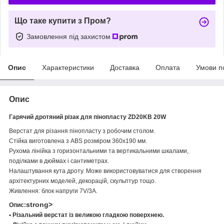
Що таке купити з Пром?
Замовлення під захистом
Опис
Характеристики
Доставка
Оплата
Умови п
Опис
Гарячий дротяний різак для пінопласту ZD20KB 20W
Верстат для різання пінопласту з робочим столом.
Стійка виготовлена з ABS розміром 360x190 мм.
Рухома лінійка з горизонтальними та вертикальними шкалами,
поділками в дюймах і сантиметрах.
Налаштування кута дроту. Може використовуватися для створення
архітектурних моделей, декорацій, скульптур тощо.
Живлення: блок напруги 7V/3А.
strong>
Опис:
• Різальний верстат із великою гладкою поверхнею.