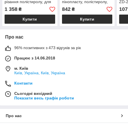
різання полістиролу, для
пінопласту, полістиролу,
ZD-2
гравіювання полістиролу,
ніхромового різання, ZD-
ZD-2
1 358
842
107
₴
₴
ніхромовий різак, ZD507E
20K-1, zd-20k-1
Zhon
Prowest
Купити
Купити
Про нас
96% позитивних з 473 відгуків за рік
Працює з 14.06.2018
м. Київ
Київ, Україна, Київ, Україна
Контакти
Сьогодні вихідний
Показати весь графік роботи
Про нас