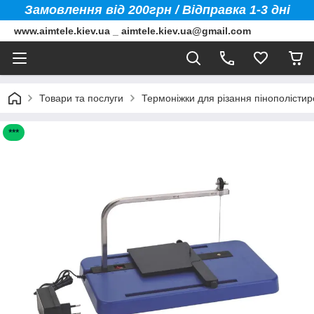
Замовлення від 200грн / Відправка 1-3 дні
www.aimtele.kiev.ua _ aimtele.kiev.ua@gmail.com
Товари та послуги
Термоніжки для різання пінополістир
***