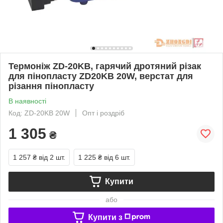
Термоніж ZD-20KB, гарячий дротяний різак
для пінопласту ZD20KB 20W, верстат для
різання пінопласту
В наявності
Код: ZD-20KB 20W
Опт і роздріб
1 305
₴
1 257 ₴
від 2 шт.
1 225 ₴
від 6 шт.
Купити
або
Купити з