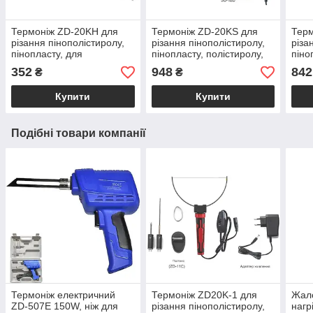
Термоніж ZD-20KH для
Термоніж ZD-20KS для
Терм
різання пінополістиролу,
різання пінополістиролу,
різа
пінопласту, для
пінопласту, полістиролу,
піно
гравіювання полістиролу,
ніхромового різання,
ніхр
352
948
842
₴
₴
ніхромовий різак, ZD20KH
ZD20KS
20K-
Купити
Купити
Подібні товари компанії
Термоніж електричний
Термоніж ZD20K-1 для
Жало
ZD-507E 150W, ніж для
різання пінополістиролу,
нагр