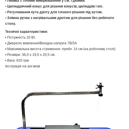
• Лінійка з точним вимірюванням у см. і дюйми.
• Циліндричний конус для різання конусів, циліндрів і кіл.
• Регулювання кута дроту для точного різання під кутом.
• Знімна ручка з нагрівальним дротом для різання без робочого
столу.
Технічні характеристики:
• Потужність 20 Вт.
• Джерело живлення/Вихідна напруга 7В/3А
• Максимальна висота стриження: прибл. 14 см (на робочому столі)
• Розміри: 36,0 х 19,0 х 20,5 см.
• Вага: 820 грм
Інструкція на анг.мові