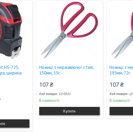
it HS-725,
Ножиці з нержавіючої сталі,
Ножиці з не
ра, ширина
150мм, 35г.
195мм, 72г.
107 ₴
107 ₴
12-0511
12
0
В наявності
В наявності
Купити
ити