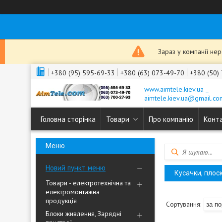
Зараз у компанії не
+380 (95) 595-69-33
+380 (63) 073-49-70
+380 (50)
www.aimtele.kiev.ua _
aimtele.kiev.ua@gmail.co
Головна сторінка
Товари
Про компанію
Конт
Новий пункт меню
Кусачки, плоск
Товари - електротехнічна та
електромонтажна
продукція
Блоки живлення, Зарядні