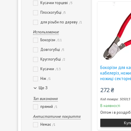
Кусачки торцеві
3
Плоскогубці
5
для різьби по дереву
1
Использование
Бокорізи
11
Довгогубці
5
Круглогубці
2
Бокорізи для к
Кусачки
13
кабелеріз, ножиц
ножиці секторні
Ніж
1
Ще 3
272 ₴
Тип виконання
505013
В наявності
прямий
1
Оптом і в роздріб
Антистатичне покриття
Куп
Немає
1