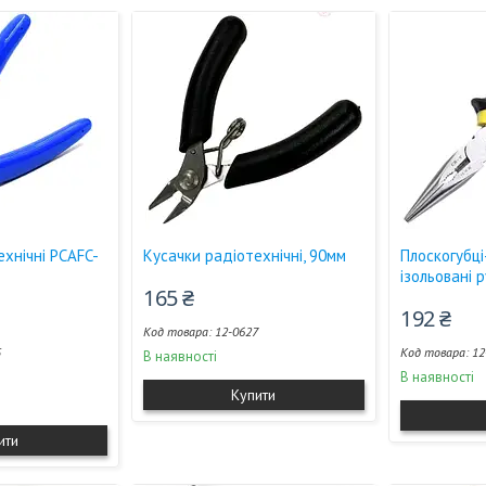
ехнічні PCAFC-
Кусачки радіотехнічні, 90мм
Плоскогубці
ізольовані 
165 ₴
192 ₴
12-0627
5
12
В наявності
В наявності
Купити
ити