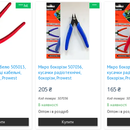
*** hit
***
абелю 505013,
Мікро бокорізи 507036,
Мікро бокор
і кабельні,
кусачки радіотехнічні,
кусачки рад
, Prowest
бокорізи, Prowest
бокорізи, P
205 ₴
165 ₴
507036
50
В наявності
В наявності
Оптом і в роздріб
Оптом і в ро
ити
Купити