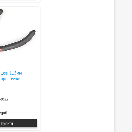
рцеві 115мм
чорні ручки
-0622
здріб
Купити