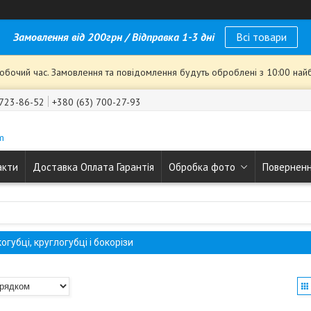
Замовлення від 200грн / Відправка 1-3 дні
Всі товари
робочий час. Замовлення та повідомлення будуть оброблені з 10:00 най
 723-86-52
+380 (63) 700-27-93
m
акти
Доставка Оплата Гарантія
Обробка фото
Поверненн
огубці, круглогубці і бокорізи