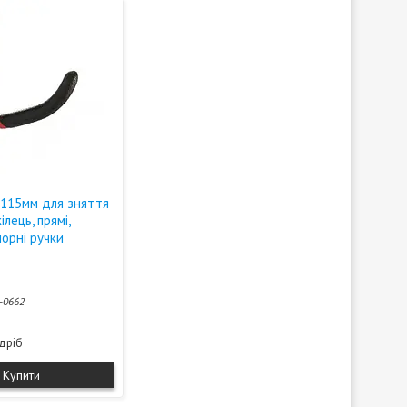
 115мм для зняття
лець, прямі,
чорні ручки
-0662
здріб
Купити