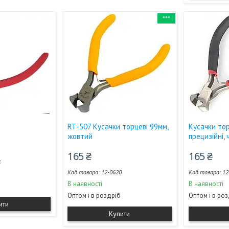
***
RT-507 Кусачки торцеві 99мм,
Кусачки то
жовтий
прецизійні, 
165 ₴
165 ₴
3
12-0620
12
В наявності
В наявності
Оптом і в роздріб
Оптом і в ро
ити
Купити