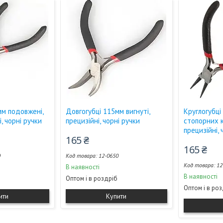
мм подовжені,
Довгогубці 115мм вигнуті,
Круглогубці
і, чорні ручки
прецизійні, чорні ручки
стопорних кі
прецизійні, 
165 ₴
165 ₴
9
12-0650
12
В наявності
В наявності
Оптом і в роздріб
Оптом і в ро
ити
Купити