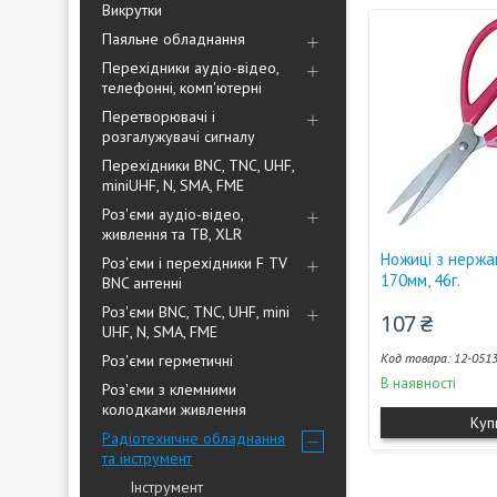
Викрутки
Паяльне обладнання
Перехідники аудіо-відео,
телефонні, комп'ютерні
Перетворювачі і
розгалужувачі сигналу
Перехідники BNC, TNC, UHF,
miniUHF, N, SMA, FME
Роз'єми аудіо-відео,
живлення та ТВ, XLR
Ножиці з нержав
Роз'єми і перехідники F TV
170мм, 46г.
BNC антенні
Роз'єми BNC, TNC, UHF, mini
107 ₴
UHF, N, SMA, FME
12-051
Роз'єми герметичні
В наявності
Роз'єми з клемними
колодками живлення
Куп
Радіотехнічне обладнання
та інструмент
Інструмент