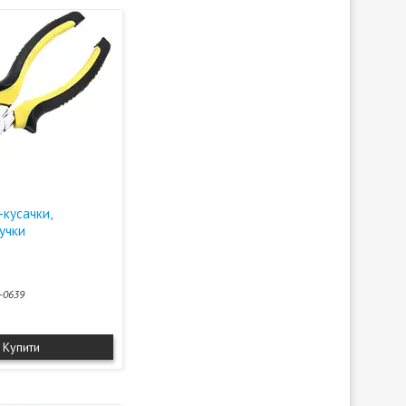
-кусачки,
ручки
-0639
Купити