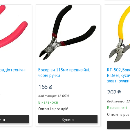
радіотехнічні
Бокорізи 115мм прецизійні,
RT-502, Бок
чорні ручки
R'Deer, кус
жовті ручки
165 ₴
202 ₴
5
12-0606
12
В наявності
В наявності
Оптом і в роздріб
Оптом і в ро
ити
Купити