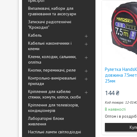
пристрої
Випалювачі, набори для
гравіювання та аксесуари
Затискачі радіотехнічні
"Крокодил"
Кабель
Кабельні наконечники і
клеми
Клеми, колодки, сальники,
оплітка
Рулетка HandsK
Кнопки, перемикачі, реле
довжина 7.5мет
Контрольно-вимірювальні
25мм
прилади
Кріплення для кабелю
144 ₴
стяжки, хомути, кліпси, скоби
12-014
Кріплення для телевізорів,
В наявності
кондиціонерів
Оптом і в роздріб
Лабораторні блоки
живлення
Куп
Настільні лампи світлодіодні