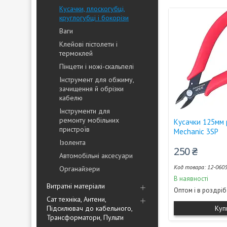
Кусачки, плоскогубці,
круглогубці і бокорізи
Ваги
Клейові пістолети і
термоклей
Пінцети і ножі-скальпелі
Інструмент для обжиму,
зачищення й обрізки
кабелю
Інструменти для
ремонту мобільних
Кусачки 125мм 
пристроїв
Mechanic 3SP
Ізолента
250 ₴
Автомобільні аксесуари
12-060
Органайзери
В наявності
Витратні матеріали
Оптом і в роздріб
Сат техніка, Антени,
Підсилювач до кабельного,
Куп
Трансформатори, Пульти