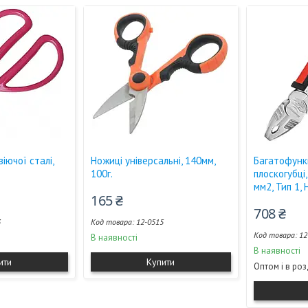
іючої сталі,
Ножиці універсальні, 140мм,
Багатофунк
100г.
плоскогубці
мм2, Тип 1, 
165 ₴
708 ₴
3
12-0515
12
В наявності
В наявності
ити
Купити
Оптом і в ро