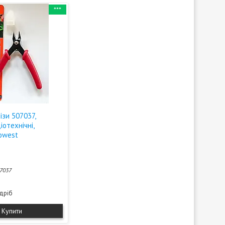
***
ізи 507037,
іотехнічні,
rowest
7037
здріб
Купити