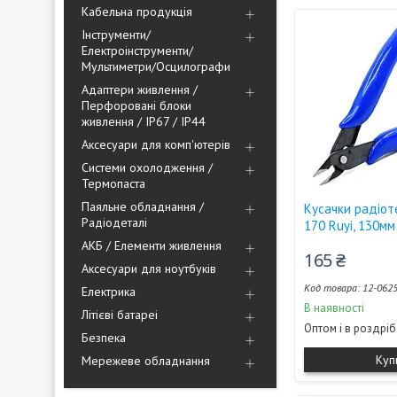
Кабельна продукція
Інструменти/
Електроінструменти/
Мультиметри/Осцилографи
Адаптери живлення /
Перфоровані блоки
живлення / IP67 / IP44
Аксесуари для комп'ютерів
Системи охолодження /
Термопаста
Паяльне обладнання /
Кусачки радіот
Радіодеталі
170 Ruyi, 130мм
АКБ / Елементи живлення
165 ₴
Аксесуари для ноутбуків
12-062
Електрика
В наявності
Літієві батареі
Оптом і в роздріб
Безпека
Куп
Мережеве обладнання