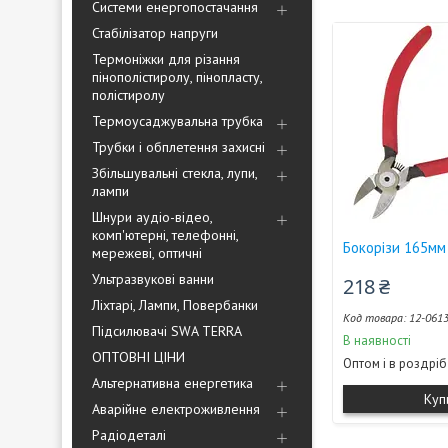
Системи енергопостачання
Стабілізатор напруги
Термоніжки для різання
пінополістиролу, пінопласту,
полістиролу
Термоусаджувальна трубка
Трубки і обплетення захисні
Збільшувальні стекла, лупи,
лампи
Шнури аудіо-відео,
комп'ютерні, телефонні,
Бокорізи 165мм
мережеві, оптичні
Ультразвукові ванни
218 ₴
Ліхтарі, Лампи, Повербанки
12-061
Підсилювачі SWA TERRA
В наявності
ОПТОВНІ ЦІНИ
Оптом і в роздріб
Альтернативна енергетика
Куп
Аварійне електроживлення
Радіодеталі