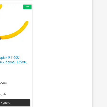
***
орізи RT-502
ачки бокові 125мм,
-0610
здріб
Купити