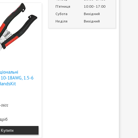
Пʼятниця
10:00
17:00
Субота
Вихідний
Неділя
Вихідний
ціональні
, 10-18AWG, 1.5-6
HandsKit
-0601
здріб
Купити