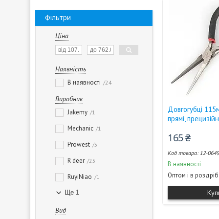
Фільтри
Ціна
Наявність
В наявності
24
Виробник
Довгогубці 115
Jakemy
1
прямі, прецизійн
Mechanic
1
165 ₴
Prowest
5
12-064
R deer
25
В наявності
Оптом і в роздріб
RuyiNiao
1
Куп
Ще 1
Вид