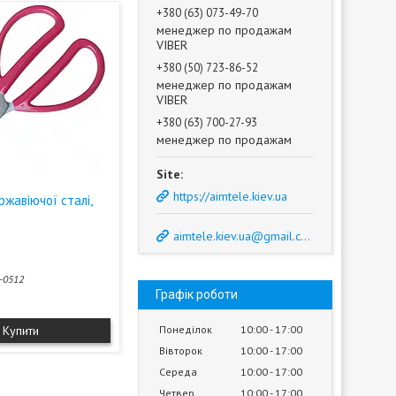
+380 (63) 073-49-70
менеджер по продажам
VIBER
+380 (50) 723-86-52
менеджер по продажам
VIBER
+380 (63) 700-27-93
менеджер по продажам
https://aimtele.kiev.ua
ржавіючої сталі,
aimtele.kiev.ua@gmail.com
-0512
Графік роботи
Купити
Понеділок
10:00
17:00
Вівторок
10:00
17:00
Середа
10:00
17:00
Четвер
10:00
17:00