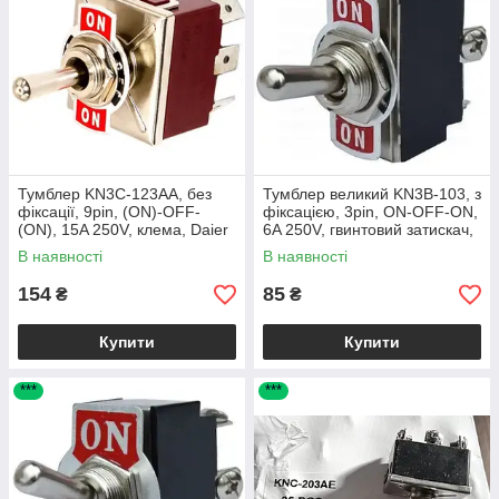
Тумблер KN3C-123AA, без
Тумблер великий KN3B-103, з
фіксації, 9pin, (ON)-OFF-
фіксацією, 3pin, ON-OFF-ON,
(ON), 15A 250V, клема, Daier
6A 250V, гвинтовий затискач,
KN3C-123AA
Daier KN3B-103
В наявності
В наявності
154
85
₴
₴
Купити
Купити
***
***