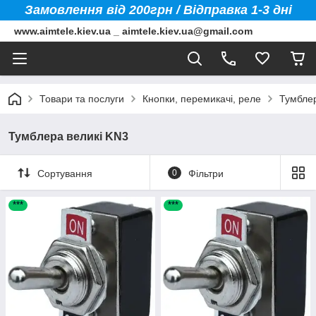
Замовлення від 200грн / Відправка 1-3 дні
www.aimtele.kiev.ua _ aimtele.kiev.ua@gmail.com
Товари та послуги
Кнопки, перемикачі, реле
Тумблер
Тумблера великі KN3
Сортування
0
Фільтри
***
***