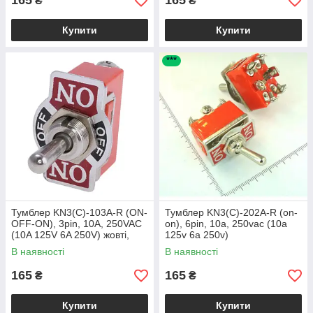
165
165
₴
₴
Купити
Купити
***
Тумблер KN3(C)-103A-R (ON-
Тумблер KN3(C)-202A-R (on-
OFF-ON), 3pin, 10А, 250VAC
on), 6pin, 10a, 250vac (10a
(10A 125V 6A 250V) жовті,
125v 6a 250v)
Тип 2
В наявності
В наявності
165
165
₴
₴
Купити
Купити