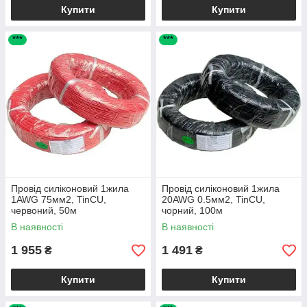
Купити
Купити
***
***
Провід силіконовий 1жила
Провід силіконовий 1жила
1AWG 75мм2, TinCU,
20AWG 0.5мм2, TinCU,
червоний, 50м
чорний, 100м
В наявності
В наявності
1 955
1 491
₴
₴
Купити
Купити