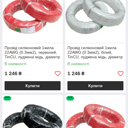
Провід силіконовий 1жила
Провід силіконовий 1жила
22AWG (0.3мм2), червоний,
22AWG (0.3мм2), білий,
TinCU, луджена мідь, діаметр
TinCU, луджена мідь, діаметр
1.5мм, 100м
1.5мм, 100м
В наявності
В наявності
1 246
1 246
₴
₴
Купити
Купити
***
***