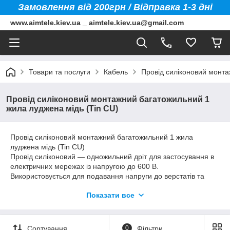
Замовлення від 200грн / Відправка 1-3 дні
www.aimtele.kiev.ua _ aimtele.kiev.ua@gmail.com
Товари та послуги
Кабель
Провід силіконовий монта
Провід силіконовий монтажний багатожильний 1
жила луджена мідь (Tin CU)
Провід силіконовий монтажний багатожильний 1 жила
луджена мідь (Tin CU)
Провід силіконовий — одножильний дріт для застосування в
електричних мережах із напругою до 600 В.
Використовується для подавання напруги до верстатів та
електродвигунів.
Показати все
Виготовлений із луджена мідь (Tin CU).
Сортування
0
Фільтри