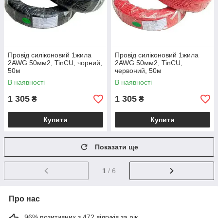
Провід силіконовий 1жила
Провід силіконовий 1жила
2AWG 50мм2, TinCU, чорний,
2AWG 50мм2, TinCU,
50м
червоний, 50м
В наявності
В наявності
1 305
1 305
₴
₴
Купити
Купити
Показати ще
1
/ 6
Про нас
96% позитивних з 472 відгуків за рік