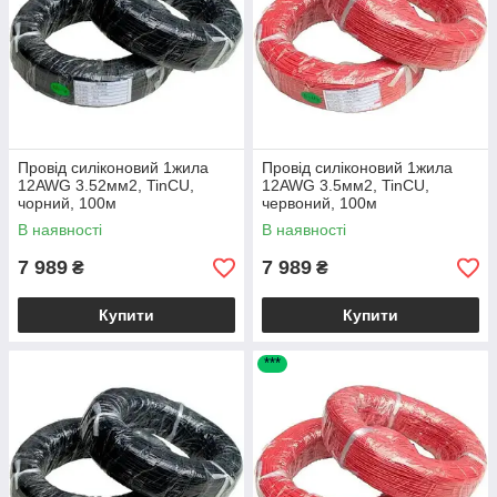
Провід силіконовий 1жила
Провід силіконовий 1жила
12AWG 3.52мм2, TinCU,
12AWG 3.5мм2, TinCU,
чорний, 100м
червоний, 100м
В наявності
В наявності
7 989
7 989
₴
₴
Купити
Купити
***