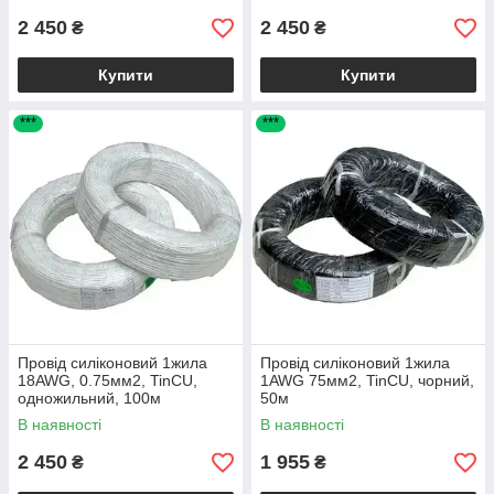
2 450
2 450
₴
₴
Купити
Купити
***
***
Провід силіконовий 1жила
Провід силіконовий 1жила
18AWG, 0.75мм2, TinCU,
1AWG 75мм2, TinCU, чорний,
одножильний, 100м
50м
В наявності
В наявності
2 450
1 955
₴
₴