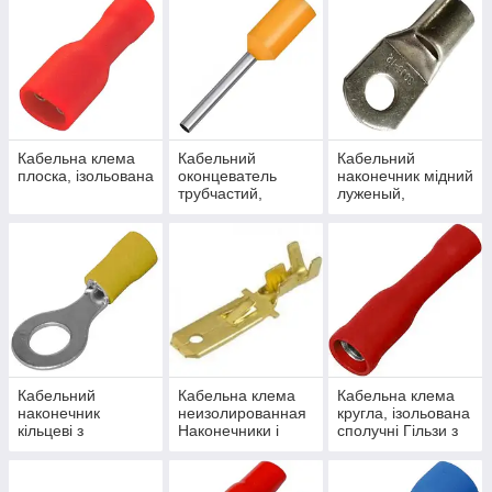
ізоляцією DBV
Кабельна клема
Кабельний
Кабельний
плоска, ізольована
оконцеватель
наконечник мідний
трубчастий,
луженый,
ізольований
неізольований
трубчасті, гільзові
Кабельний
Кабельна клема
Кабельна клема
наконечник
неизолированная
кругла, ізольована
кільцеві з
Наконечники і
сполучні Гільзи з
ізоляцією RV тип
коннектори
ізоляцією BV
"O"
розрізні