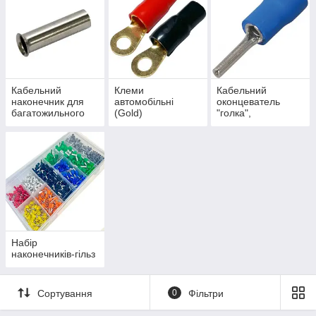
Кабельний
Клеми
Кабельний
наконечник для
автомобільні
оконцеватель
багатожильного
(Gold)
"голка",
кабелю, не
ізольований
ізольований
втулкові
(трубчасті,
гільзові)
Набір
наконечників-гільз
Сортування
0
Фільтри