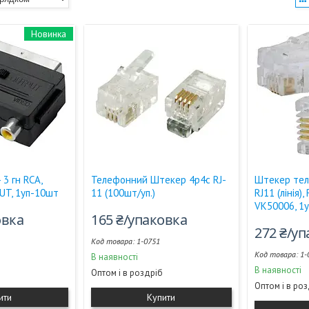
Новинка
3 гн RCA,
Телефонний Штекер 4р4с RJ-
Штекер тел
UT, 1уп-10шт
11 (100шт/уп.)
RJ11 (лінія),
VK50006, 1
овка
165 ₴/упаковка
272 ₴/у
1-0751
1-
В наявності
В наявності
Оптом і в роздріб
Оптом і в ро
ити
Купити