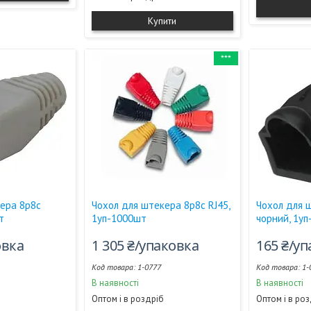
Купити
***
ера 8р8с
Чохол для штекера 8р8с RJ45,
Чохол для 
т
1уп-1000шт
чорний, 1у
овка
1 305 ₴/упаковка
165 ₴/у
1-0777
1-
В наявності
В наявності
Оптом і в роздріб
Оптом і в ро