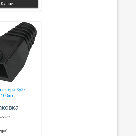
Купити
штекера 8р8с
п-100шт
паковка
0777BK
здріб