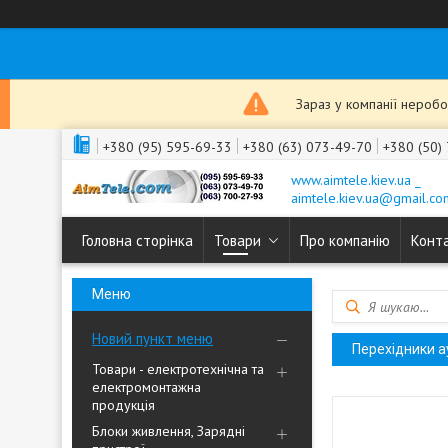
Зараз у компанії неробо
+380 (95) 595-69-33
+380 (63) 073-49-70
+380 (50)
www.aimtele.kiev.ua _
aimtele.kiev.ua@gmail.co
Головна сторінка
Товари
Про компанію
Конт
Новий пункт меню
Перехідники ау
Товари - електротехнічна та
електромонтажна
продукція
Блоки живлення, Зарядні