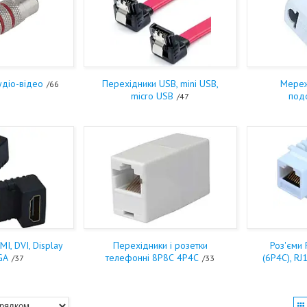
удіо-відео
Перехідники USB, mini USB,
Мереж
66
micro USB
под
47
I, DVI, Display
Перехідники і розетки
Роз'єми 
GA
телефонні 8Р8С 4P4C
(6P4C), RJ
37
33