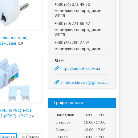
+380 (63) 073-49-70
менеджер по продажам
VIBER
+380 (50) 723-86-52
менеджер по продажам
VIBER
еві адаптери,
+380 (63) 700-27-93
овжувачі
19
менеджер по продажам
https://aimtele.kiev.ua
aimtele.kiev.ua@gmail.com
Графік роботи
RJ45 (8P8C), RJ11
Понеділок
10:00
17:00
12 (6P6C), 4P4C
31
Вівторок
10:00
17:00
Середа
10:00
17:00
Галерея
Список
Четвер
10:00
17:00