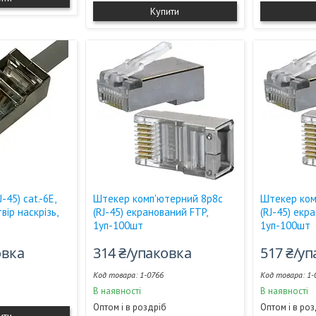
Купити
-45) cat.-6E,
Штекер комп'ютерний 8р8с
Штекер ком
вір наскрізь,
(RJ-45) екранований FTP,
(RJ-45) екр
1уп-100шт
1уп-100шт
овка
314 ₴/упаковка
517 ₴/у
1-0766
1-
В наявності
В наявності
Оптом і в роздріб
Оптом і в ро