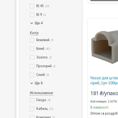
RJ 45
25
RJ 9
1
Ще 4
Колір
Бежевий
5
Білий
42
Золото
2
Прозорий
1
Синій
4
Чохол для штек
сірий, 1уп-100ш
Ще 6
181 ₴/упак
Использование
Гніздо
6
1-0776
В наявності
Кабель
21
Оптом і в роздріб
Комплект
1