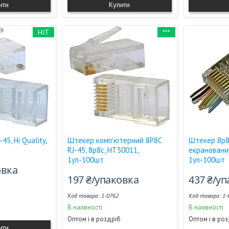
ити
Купити
HIT
***
5, Hi Quality,
Штекер комп'ютерний 8P8C
Штекер 8p8c
RJ-45, 8p8c, HT50011,
екранований
1уп-100шт
1уп-100шт
овка
197 ₴/упаковка
437 ₴/у
1-0762
1-
В наявності
В наявності
Оптом і в роздріб
Оптом і в ро
ити