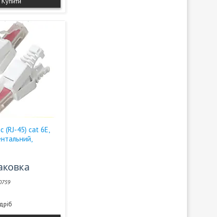
Купити
 (RJ-45) cat 6E,
ентальний,
паковка
0759
здріб