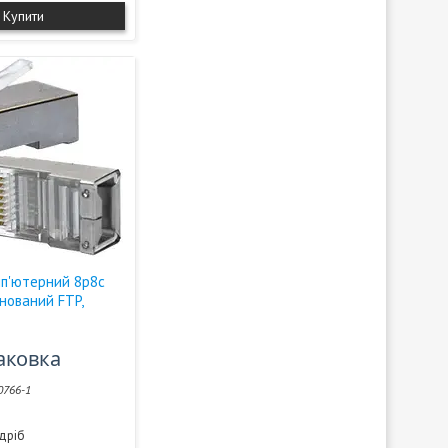
Купити
п'ютерний 8р8с
анований FTP,
паковка
0766-1
здріб