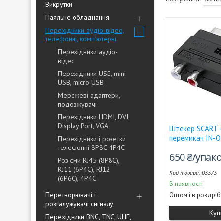
Викрутки
Паяльне обладнання
Перехідники аудіо-відео,
телефонні, комп'ютерні
Перехідники аудіо-
відео
Перехідники USB, mini
USB, micro USB
Мережеві адаптери,
подовжувачі
Перехідники HDMI, DVI,
Display Port, VGA
Штекер SCART - 
перемикач IN-O
Перехідники і розетки
телефонні 8Р8С 4P4C
650 ₴/упак
Роз'єми RJ45 (8P8C),
RJ11 (6P4C), RJ12
03375
(6P6C), 4P4C
В наявності
Перетворювачі і
Оптом і в роздріб
розгалужувачі сигналу
Куп
Перехідники BNC, TNC, UHF,