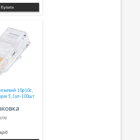
Купити
ежевий 10p10c,
орія 5, 1уп-100шт
паковка
0770
здріб