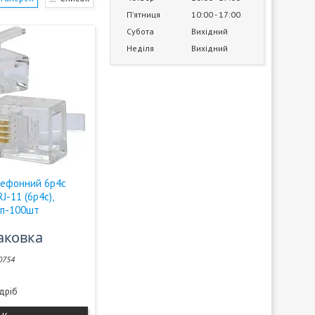
Пʼятниця
10:00
17:00
Субота
Вихідний
Неділя
Вихідний
ефонний 6p4c
 RJ-11 (6p4c),
уп-100шт
паковка
0754
здріб