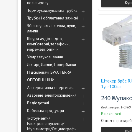
полістиролу
Куп
Термоусаджувальна трубка
Трубки і обплетення захисні
Збільшувальні стекла, лупи,
лампи
Шнури аудіо-відео,
комп'ютерні, телефонні,
мережеві, оптичні
Ультразвукові ванни
Ліхтарі, Лампи, Повербанки
Підсилювачі SWA TERRA
ОПТОВНІ ЦІНИ
Штекер 8р8с RJ-4
1уп-100шт
Альтернативна енергетика
Аварійне електроживлення
240 ₴/упак
Радіодеталі
1-0760
Кабельна продукція
В наявності
Інструменти/
Оптом і в роздріб
Електроінструменти/
Мультиметри/Осцилографи
Куп