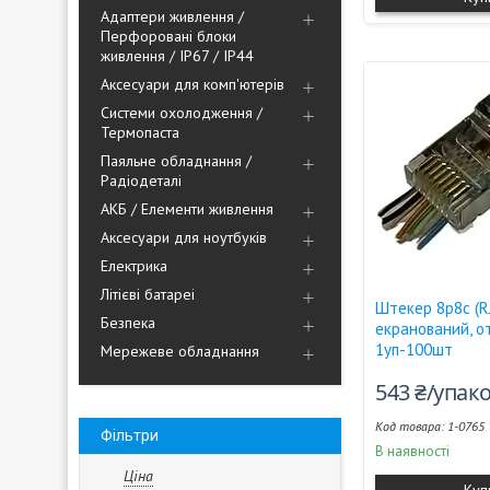
Адаптери живлення /
Перфоровані блоки
живлення / IP67 / IP44
Аксесуари для комп'ютерів
Системи охолодження /
Термопаста
Паяльне обладнання /
Радіодеталі
АКБ / Елементи живлення
Аксесуари для ноутбуків
Електрика
Літієві батареі
Штекер 8р8с (RJ
Безпека
екранований, от
1уп-100шт
Мережеве обладнання
543 ₴/упак
1-0765
Фільтри
В наявності
Ціна