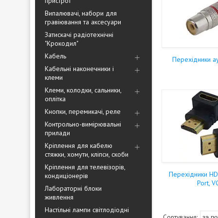
пристрої
Випалювачі, набори для
гравіювання та аксесуари
Затискачі радіотехнічні
"Крокодил"
Кабель
Перехідники а
Кабельні наконечники і
клеми
Клеми, колодки, сальники,
оплітка
Кнопки, перемикачі, реле
Контрольно-вимірювальні
прилади
Кріплення для кабелю
стяжки, хомути, кліпси, скоби
Кріплення для телевізорів,
Перехідники HDM
кондиціонерів
Port, V
Лабораторні блоки
живлення
Настільні лампи світлодіодні