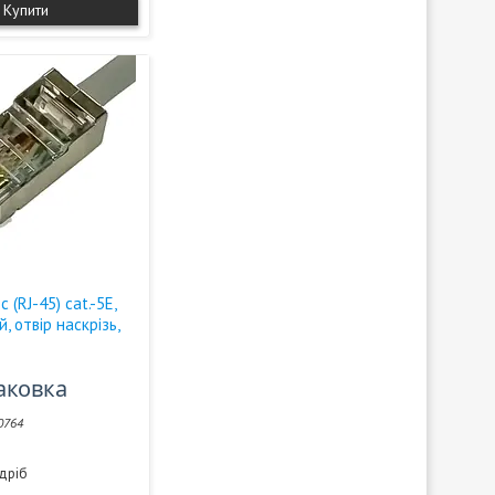
Купити
 (RJ-45) cat.-5E,
, отвір наскрізь,
паковка
0764
здріб