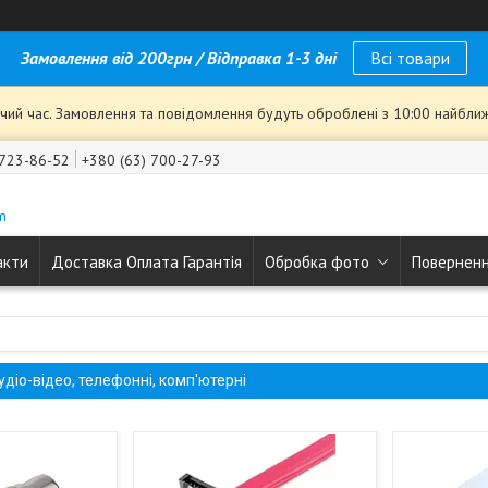
Замовлення від 200грн / Відправка 1-3 дні
Всі товари
чий час. Замовлення та повідомлення будуть оброблені з 10:00 найближ
 723-86-52
+380 (63) 700-27-93
m
акти
Доставка Оплата Гарантія
Обробка фото
Поверненн
діо-відео, телефонні, комп'ютерні