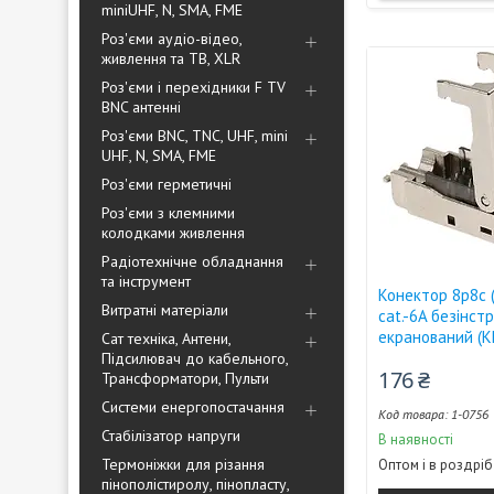
miniUHF, N, SMA, FME
Роз'єми аудіо-відео,
живлення та ТВ, XLR
Роз'єми і перехідники F TV
BNC антенні
Роз'єми BNC, TNC, UHF, mini
UHF, N, SMA, FME
Роз'єми герметичні
Роз'єми з клемними
колодками живлення
Радіотехнічне обладнання
та інструмент
Конектор 8p8c (
Витратні матеріали
cat.-6A безінс
екранований (K
Сат техніка, Антени,
Підсилювач до кабельного,
176 ₴
Трансформатори, Пульти
Системи енергопостачання
1-0756
Стабілізатор напруги
В наявності
Термоніжки для різання
Оптом і в роздріб
пінополістиролу, пінопласту,