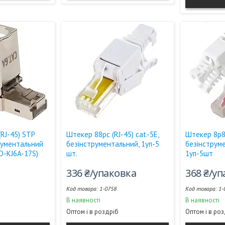
RJ-45) STP
Штекер 88рс (RJ-45) cat.-5E,
Штекер 8p8c
трументальний
безінструментальний, 1уп-5
безінструм
D-KJ6A-17S)
шт.
1уп-5шт
336 ₴/упаковка
368 ₴/у
1-0758
1-
В наявності
В наявності
Оптом і в роздріб
Оптом і в ро