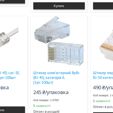
ити
Купити
-45) cat.-5E,
Штекер комп'ютерний 8р8с
Штекер мер
 1уп-100шт
(RJ-45), категорія 6,
RJ-50 катег
(1уп-100шт)
овка
490 ₴/у
245 ₴/упаковка
1-
1-0769
В наявності
В наявності
Оптом і в ро
ити
Оптом і в роздріб