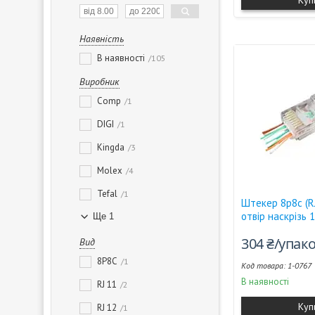
Куп
Наявність
В наявності
105
Виробник
Comp
1
DIGI
1
Kingda
3
Molex
4
Tefal
1
Штекер 8р8с (RJ
отвір наскрізь
Ще 1
304 ₴/упак
Вид
8P8C
1
1-0767
В наявності
RJ 11
2
Куп
RJ 12
1