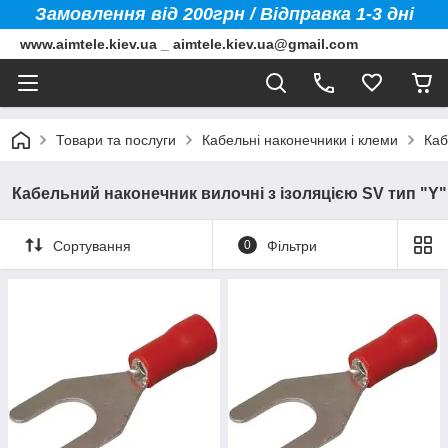
Замовлення від 200грн / Відправка 1-3 дні
www.aimtele.kiev.ua _ aimtele.kiev.ua@gmail.com
Товари та послуги
Кабельні наконечники і клеми
Каб
Кабельний наконечник вилочні з ізоляцією SV тип "Y"
Сортування
0
Фільтри