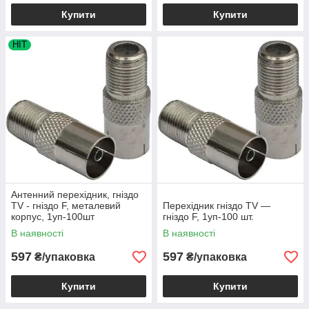
Купити
Купити
HIT
Антенний перехідник, гніздо
TV - гніздо F, металевий
Перехідник гніздо TV —
корпус, 1уп-100шт
гніздо F, 1уп-100 шт.
В наявності
В наявності
597
597
₴/упаковка
₴/упаковка
Купити
Купити