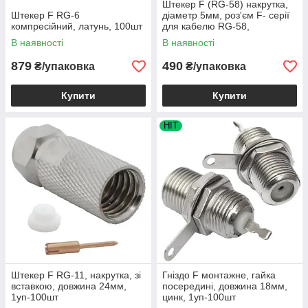
Штекер F (RG-58) накрутка,
Штекер F RG-6
діаметр 5мм, роз'єм F- серії
компресійний, латунь, 100шт
для кабелю RG-58,
1уп-100шт
В наявності
В наявності
879
490
₴/упаковка
₴/упаковка
Купити
Купити
HIT
Штекер F RG-11, накрутка, зі
Гніздо F монтажне, гайка
вставкою, довжина 24мм,
посередині, довжина 18мм,
1уп-100шт
цинк, 1уп-100шт