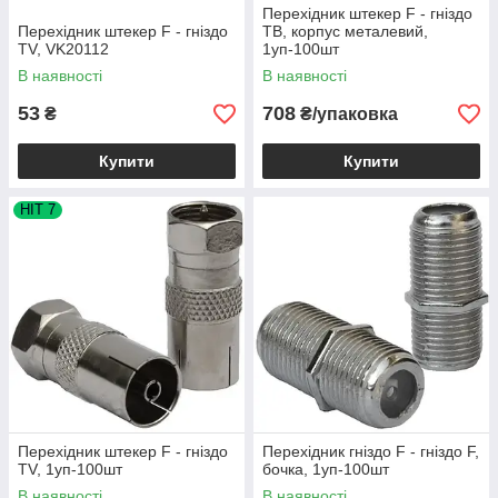
Перехідник штекер F - гніздо
Перехідник штекер F - гніздо
ТВ, корпус металевий,
TV, VK20112
1уп-100шт
В наявності
В наявності
53
708
₴
₴/упаковка
Купити
Купити
HIT 7
Перехідник штекер F - гніздо
Перехідник гніздо F - гніздо F,
TV, 1уп-100шт
бочка, 1уп-100шт
В наявності
В наявності