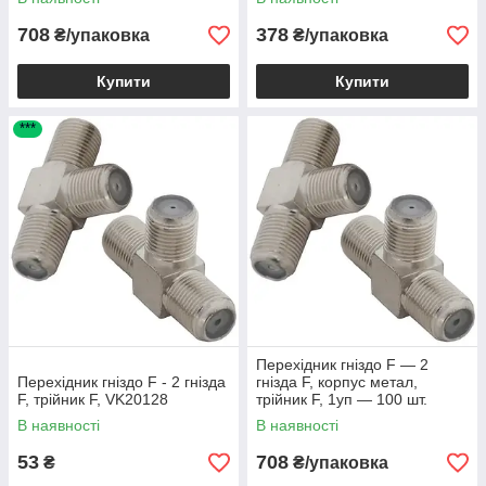
708
378
₴/упаковка
₴/упаковка
Купити
Купити
***
Перехідник гніздо F — 2
Перехідник гніздо F - 2 гнізда
гнізда F, корпус метал,
F, трійник F, VK20128
трійник F, 1уп — 100 шт.
В наявності
В наявності
53
708
₴
₴/упаковка