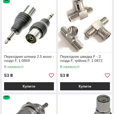
***
Перехідник штекер 2.5 моно -
Перехідник швидка F - 2
гніздо F, 1.0869
гнізда F, трійник F, 1.0872
В наявності
В наявності
53
53
₴
₴
Купити
Купити
***