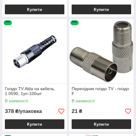
Купити
Купити
***
***
Гніздо TV Alda на кабель,
Перехідник гніздо TV - гніздо
1.0590, 1уп-100шт
F
В наявності
В наявності
378
21
₴/упаковка
₴
Купити
Купити