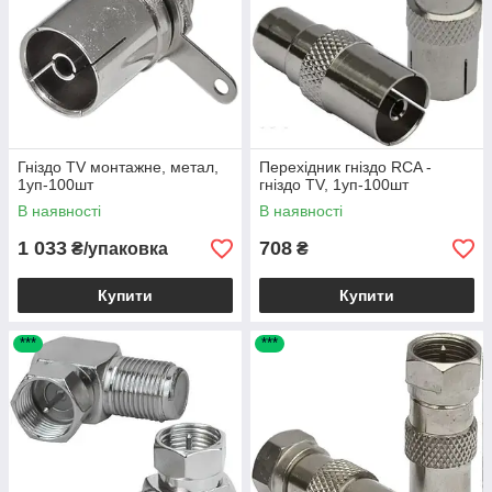
Гніздо TV монтажне, метал,
Перехідник гніздо RCA -
1уп-100шт
гніздо TV, 1уп-100шт
В наявності
В наявності
1 033
708
₴/упаковка
₴
Купити
Купити
***
***