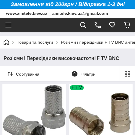
Замовлення від 200грн / Відправка 1-3 дні
www.aimtele.kiev.ua _ aimtele.kiev.ua@gmail.com
Товари та послуги
Роз'єми і перехідники F TV BNC анте
Роз'єми і Перехідники високочастотні F TV BNC
Сортування
0
Фільтри
HIT V