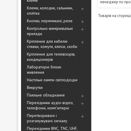
клеми
менеджер по пр
Клеми, колодки, сальники,
оплітка
Кнопки, перемикачі, реле
Контрольно-вимірювальні
прилади
Кріплення для кабелю
стяжки, хомути, кліпси, скоби
Кріплення для телевізорів,
кондиціонерів
Лабораторні блоки
живлення
Настільні лампи світлодіодні
Викрутки
Паяльне обладнання
Перехідники аудіо-відео,
телефонні, комп'ютерні
Перетворювачі і
розгалужувачі сигналу
Перехідники BNC, TNC, UHF,