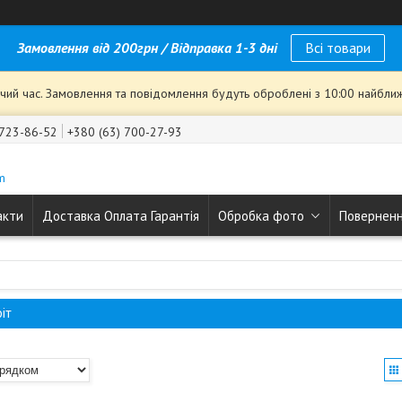
Замовлення від 200грн / Відправка 1-3 дні
Всі товари
чий час. Замовлення та повідомлення будуть оброблені з 10:00 найближ
 723-86-52
+380 (63) 700-27-93
m
акти
Доставка Оплата Гарантія
Обробка фото
Поверненн
іт