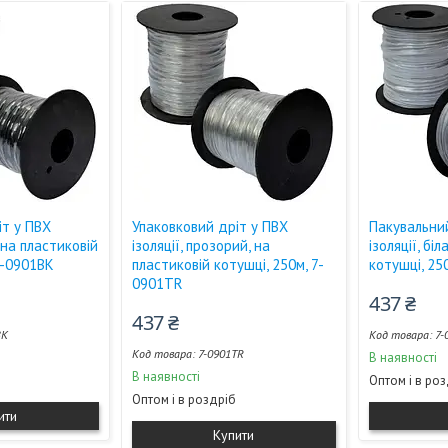
іт у ПВХ
Упаковковий дріт у ПВХ
Пакувальни
 на пластиковій
ізоляції, прозорий, на
ізоляції, бі
7-0901BK
пластиковій котушці, 250м, 7-
котушці, 25
0901TR
437 ₴
437 ₴
BK
7-
7-0901TR
В наявності
В наявності
Оптом і в ро
Оптом і в роздріб
ити
Купити