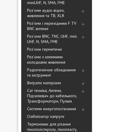
miniUHF, N, SMA, FME
Роз'єми аудіо-відео,
живлення та ТВ, XLR
Роз'єми і перехідники F TV
BNC антенні
Роз'єми BNC, TNC, UHF, mini
UHF, N, SMA, FME
Роз'єми герметичні
Роз'єми з клемними
колодками живлення
Радіотехнічне обладнання
та інструмент
Витратні матеріали
Сат техніка, Антени,
Підсилювач до кабельного,
Трансформатори, Пульти
Системи енергопостачання
Стабілізатор напруги
Термоніжки для різання
пінополістиролу, пінопласту,