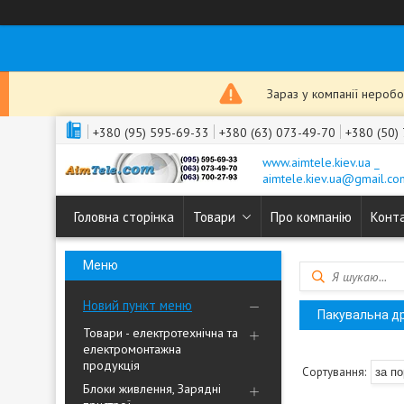
Зараз у компанії неробо
+380 (95) 595-69-33
+380 (63) 073-49-70
+380 (50)
www.aimtele.kiev.ua _
aimtele.kiev.ua@gmail.co
Головна сторінка
Товари
Про компанію
Конт
Новий пункт меню
Пакувальна др
Товари - електротехнічна та
електромонтажна
продукція
Блоки живлення, Зарядні