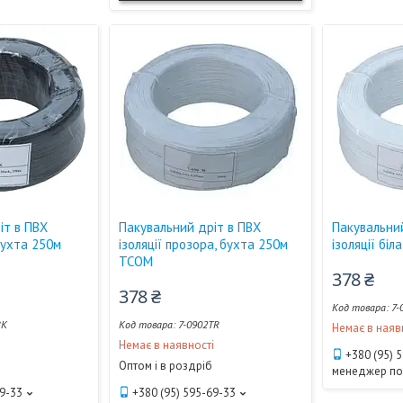
іт в ПВХ
Пакувальний дріт в ПВХ
Пакувальни
 бухта 250м
ізоляції прозора, бухта 250м
ізоляції бі
TCOM
378 ₴
378 ₴
7-
BK
7-0902TR
Немає в наяв
і
Немає в наявності
+380 (95) 
Оптом і в роздріб
менеджер п
69-33
+380 (95) 595-69-33