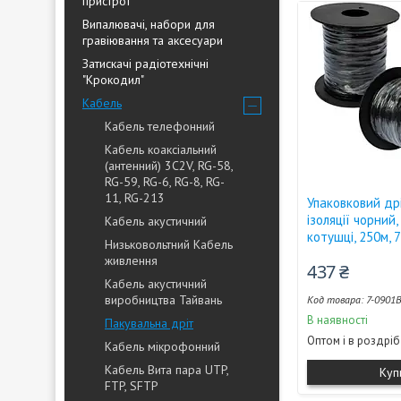
пристрої
Випалювачі, набори для
гравіювання та аксесуари
Затискачі радіотехнічні
"Крокодил"
Кабель
Кабель телефонний
Кабель коаксіальний
(антенний) 3C2V, RG-58,
RG-59, RG-6, RG-8, RG-
11, RG-213
Упаковковий др
ізоляції чорний,
Кабель акустичний
котушці, 250м, 
Низьковольтний Кабель
живлення
437 ₴
Кабель акустичний
виробництва Тайвань
7-0901
В наявності
Пакувальна дріт
Оптом і в роздріб
Кабель мікрофонний
Кабель Вита пара UTP,
Куп
FTP, SFTP