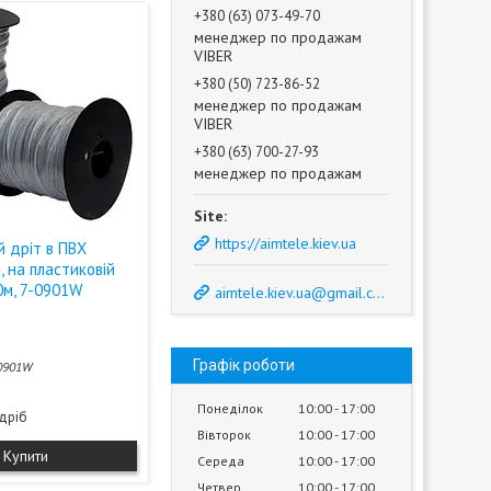
+380 (63) 073-49-70
менеджер по продажам
VIBER
+380 (50) 723-86-52
менеджер по продажам
VIBER
+380 (63) 700-27-93
менеджер по продажам
https://aimtele.kiev.ua
й дріт в ПВХ
ла, на пластиковій
0м, 7-0901W
aimtele.kiev.ua@gmail.com
Графік роботи
0901W
Понеділок
10:00
17:00
здріб
Вівторок
10:00
17:00
Купити
Середа
10:00
17:00
Четвер
10:00
17:00