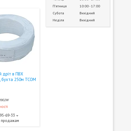
Пʼятниця
10:00
17:00
Субота
Вихідний
Неділя
Вихідний
й дріт в ПВХ
ла, бухта 250м TCOM
0902W
ності
595-69-33
о продажам