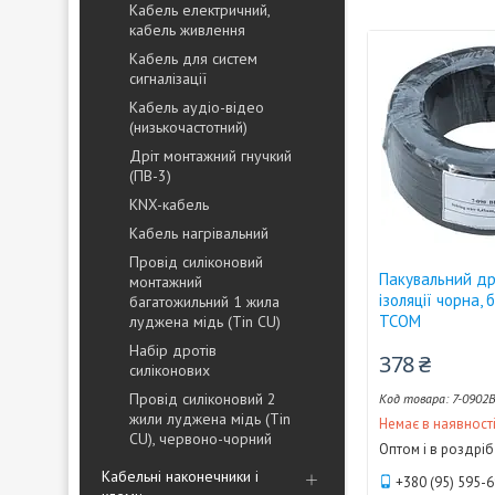
Кабель електричний,
кабель живлення
Кабель для систем
сигналізації
Кабель аудіо-відео
(низькочастотний)
Дріт монтажний гнучкий
(ПВ-3)
KNX-кабель
Кабель нагрівальний
Провід силіконовий
Пакувальний др
монтажний
ізоляції чорна,
багатожильний 1 жила
TCOM
луджена мідь (Tin CU)
Набір дротів
378 ₴
силіконових
Провід силіконовий 2
7-0902
жили луджена мідь (Tin
Немає в наявност
CU), червоно-чорний
Оптом і в роздріб
Кабельні наконечники і
+380 (95) 595-