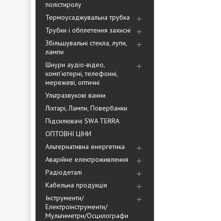
полістиролу
Термоусаджувальна трубка
Трубки і обплетення захисні
Збільшувальні стекла, лупи,
лампи
Шнури аудіо-відео,
комп'ютерні, телефонні,
мережеві, оптичні
Ультразвукові ванни
Ліхтарі, Лампи, Повербанки
Підсилювачі SWA TERRA
ОПТОВНІ ЦІНИ
Альтернативна енергетика
Аварійне електроживлення
Радіодеталі
Кабельна продукція
Інструменти/
Електроінструменти/
Мультиметри/Осцилографи