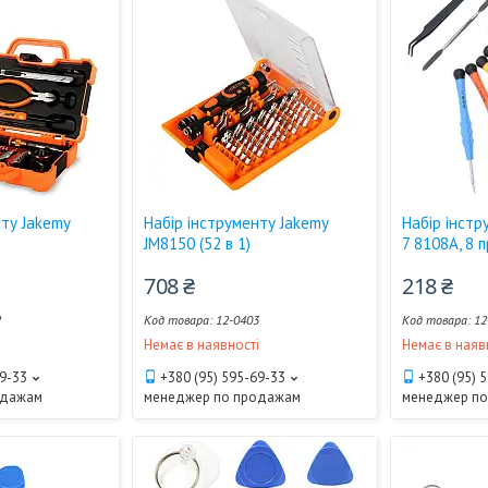
нту Jakemy
Набір інструменту Jakemy
Набір інстр
JM8150 (52 в 1)
7 8108A, 8 
708 ₴
218 ₴
2
12-0403
12
і
Немає в наявності
Немає в наяв
69-33
+380 (95) 595-69-33
+380 (95) 
одажам
менеджер по продажам
менеджер п