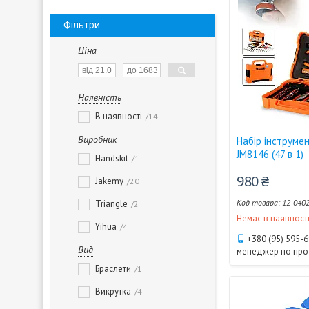
Фільтри
Ціна
Наявність
В наявності
14
Виробник
Набір інструме
JM8146 (47 в 1)
Handskit
1
980 ₴
Jakemy
20
12-040
Triangle
2
Немає в наявност
Yihua
4
+380 (95) 595-
Вид
менеджер по пр
Браслети
1
Викрутка
4