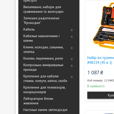
пристрої
Випалювачі, набори для
гравіювання та аксесуари
Затискачі радіотехнічні
"Крокодил"
Кабель
Кабельні наконечники і
клеми
Клеми, колодки, сальники,
оплітка
Набір інструме
Кнопки, перемикачі, реле
JM8139 (45 в 1)
Контрольно-вимірювальні
прилади
1 087 ₴
Кріплення для кабелю
стяжки, хомути, кліпси, скоби
12-040
В наявності
Кріплення для телевізорів,
кондиціонерів
Куп
Лабораторні блоки
живлення
Настільні лампи світлодіодні