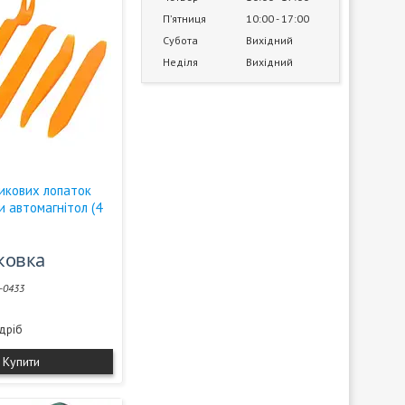
Пʼятниця
10:00
17:00
Субота
Вихідний
Неділя
Вихідний
тикових лопаток
и автомагнітол (4
аковка
-0433
здріб
Купити