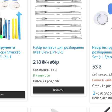
струменти
Набір лопаток для розбирання
Набір інстр
оски плунжер
плат 8-in-1, PI-8-1
розбирання
 PI-21-1
Set (+1.5/st
218 ₴/набір
53 ₴
PI-8-1
12
В наявності
Немає в наяв
Оптом і в роздріб
Оптом і в ро
Купити
+380 (95) 
ити
менеджер п