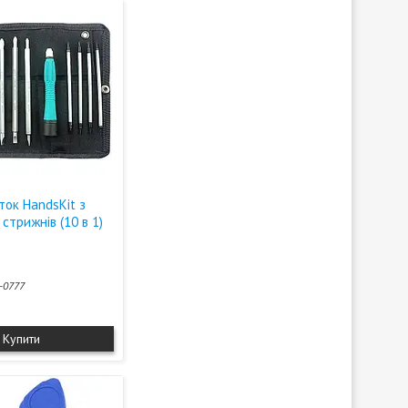
ток HandsKit з
стрижнів (10 в 1)
-0777
Купити