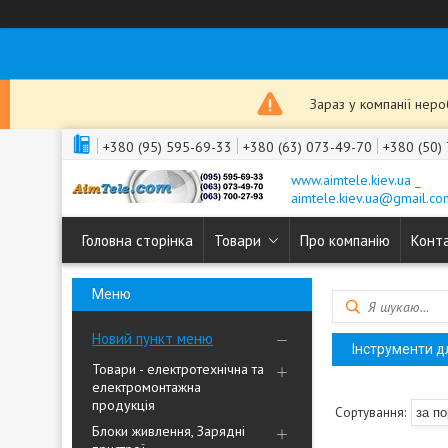
Зараз у компанії нер
+380 (95) 595-69-33
+380 (63) 073-49-70
+380 (50)
www.aimtele.kiev.ua _
aimtele.kiev.ua@gmail.co
Головна сторінка
Товари
Про компанію
Конт
Новий пункт меню
Інструменти д
Товари - електротехнічна та
електромонтажна
продукція
Блоки живлення, Зарядні