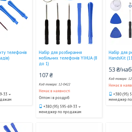
нту телефонів
Набір для розбирання
Набір для 
адів)
мобільних телефонів YIHUA (8
HandsKit (1
до 1)
53 ₴/наб
107 ₴
1
12
12-0422
і
Немає в наяв
Немає в наявності
69-33
+380 (95) 
Оптом і в роздріб
одажам
менеджер п
+380 (95) 595-69-33
менеджер по продажам