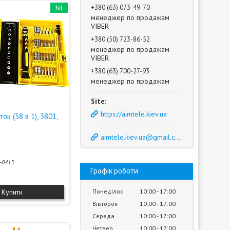
hit
+380 (63) 073-49-70
менеджер по продажам
VIBER
+380 (50) 723-86-52
менеджер по продажам
VIBER
+380 (63) 700-27-93
менеджер по продажам
https://aimtele.kiev.ua
ок (38 в 1), 3801,
aimtele.kiev.ua@gmail.com
-0415
Графік роботи
Купити
Понеділок
10:00
17:00
Вівторок
10:00
17:00
Середа
10:00
17:00
Четвер
10:00
17:00