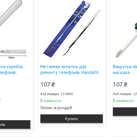
тка-скребок
Металева лопатка для
Викрутка мі
лефонів,
ремонту телефонів, HandsKit
насадка
107 ₴
107 ₴
12-0445
12
4
В наявності
В наявності
Оптом і в роздріб
Купити
ити