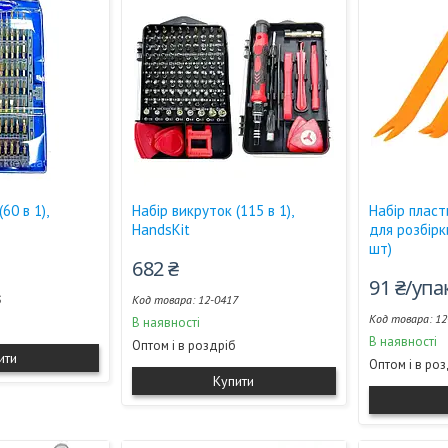
60 в 1),
Набір викруток (115 в 1),
Набір плас
HandsKit
для розбірк
шт)
682 ₴
91 ₴/уп
6
12-0417
12
В наявності
В наявності
Оптом і в роздріб
ити
Оптом і в ро
Купити