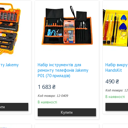
нту Jakemy
Набір інструментів для
Набір викрут
ремонту телефонів Jakemy
HandsKit
P01 (70 приладів)
490 ₴
1 683 ₴
1
12
12-0409
В наявності
В наявності
ити
Купити