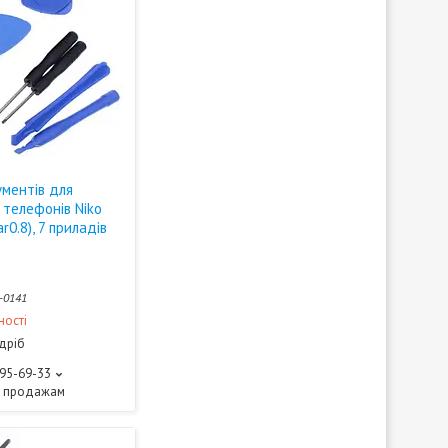
ументів для
 телефонів Niko
ar0.8), 7 приладів
-0141
ності
здріб
595-69-33
о продажам