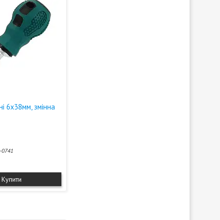
ні 6х38мм, змінна
-0741
Купити