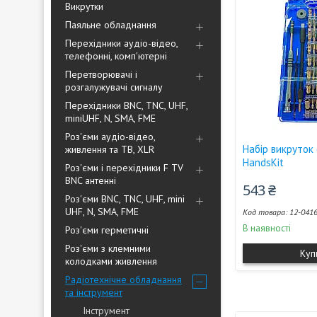
Викрутки
Паяльне обладнання
Перехідники аудіо-відео,
телефонні, комп'ютерні
Перетворювачі і
розгалужувачі сигналу
Перехідники BNC, TNC, UHF,
miniUHF, N, SMA, FME
Роз'єми аудіо-відео,
Набір викруток (
живлення та ТВ, XLR
HandsKit
Роз'єми і перехідники F TV
BNC антенні
543 ₴
Роз'єми BNC, TNC, UHF, mini
UHF, N, SMA, FME
12-041
В наявності
Роз'єми герметичні
Роз'єми з клемними
Куп
колодками живлення
Радіотехнічне обладнання
та інструмент
Інструмент