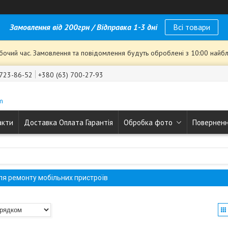
Замовлення від 200грн / Відправка 1-3 дні
Всі товари
обочий час. Замовлення та повідомлення будуть оброблені з 10:00 найбл
 723-86-52
+380 (63) 700-27-93
m
акти
Доставка Оплата Гарантія
Обробка фото
Поверненн
ля ремонту мобільних пристроїв