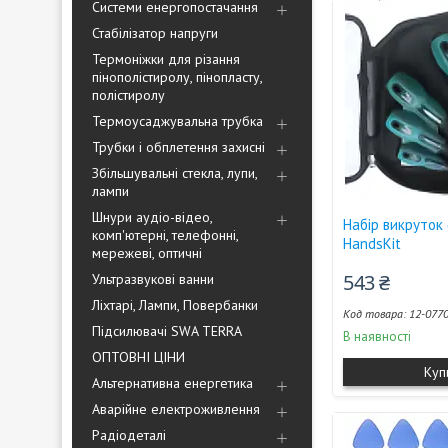
Системи енергопостачання
Стабілізатор напруги
Термоніжки для різання
пінополістиролу, пінопласту,
полістиролу
Термоусаджувальна трубка
Трубки і обплетення захисні
Збільшувальні стекла, лупи,
лампи
Шнури аудіо-відео,
Набір викруток (
комп'ютерні, телефонні,
HandsKit
мережеві, оптичні
543 ₴
Ультразвукові ванни
Ліхтарі, Лампи, Повербанки
12-0770
Підсилювачі SWA TERRA
В наявності
ОПТОВНІ ЦІНИ
Куп
Альтернативна енергетика
Аварійне електроживлення
Радіодеталі