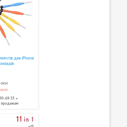
ументів для iPhone
приладів
-0410
ності
595-69-33
о продажам