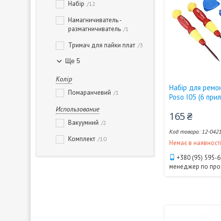
Набір
12
Намагничиватель -
размагничиватель
1
Тримач для пайки плат
3
Ще 5
Колір
Набір для ремо
Помаранчевий
1
Poso I05 (6 прил
Использование
165 ₴
Вакуумний
2
12-042
Комплект
10
Немає в наявност
+380 (95) 595-
менеджер по пр