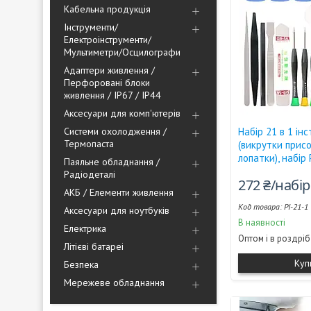
Кабельна продукція
Інструменти/
Електроінструменти/
Мультиметри/Осцилографи
Адаптери живлення /
Перфоровані блоки
живлення / IP67 / IP44
Аксесуари для комп'ютерів
Системи охолодження /
Набір 21 в 1 ін
Термопаста
(викрутки прис
лопатки), набір
Паяльне обладнання /
Радіодеталі
272 ₴/набір
АКБ / Елементи живлення
PI-21-1
Аксесуари для ноутбуків
В наявності
Електрика
Оптом і в роздріб
Літієві батареі
Куп
Безпека
Мережеве обладнання