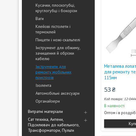
Кусачки, плоскогубці,
круглогубці і бокорізи
Ваги
Клейові пістолети і
термоклей
Пінцети і ножі-скальпелі
Інструмент для обжиму,
зачищення й обрізки
кабелю
Металева лопа
Інструменти для
для ремонту те
ремонту мобільних
пристроїв
115мм
Ізолента
53 ₴
Автомобільні аксесуари
12-044
Органайзери
В наявності
Витратні матеріали
Оптом і в роздріб
Сат техніка, Антени,
Куп
Підсилювач до кабельного,
Трансформатори, Пульти