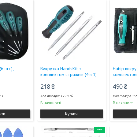
6 шт.),
Викрутка HandsKit з
Набір викру
комплектом стрижнів (4 в 1)
комплектом 
218 ₴
490 ₴
-1
12-0776
12
В наявності
В наявності
ити
Купити
***