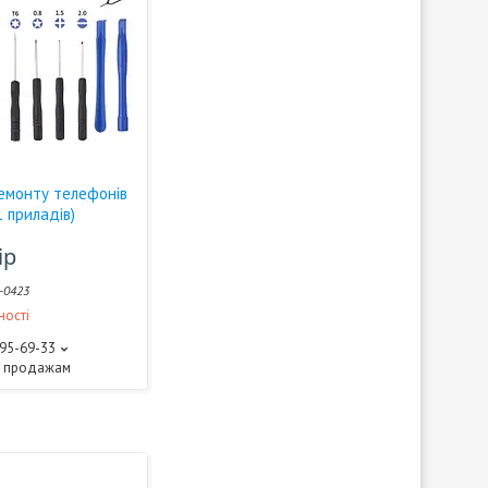
ремонту телефонів
1 приладів)
ір
-0423
ності
595-69-33
о продажам