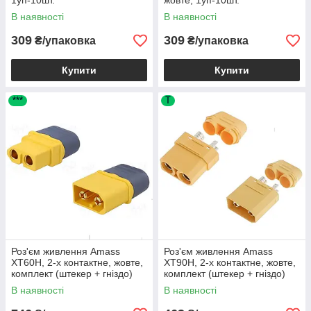
1уп-10шт.
жовте, 1уп-10шт.
В наявності
В наявності
309
309
₴/упаковка
₴/упаковка
Купити
Купити
***
T
Роз'єм живлення Amass
Роз'єм живлення Amass
XT60H, 2-х контактне, жовте,
XT90H, 2-х контактне, жовте,
комплект (штекер + гніздо)
комплект (штекер + гніздо)
жовте, 1уп-10шт
жовтий, 1уп-5шт
В наявності
В наявності