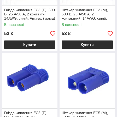
Гніздо живлення EC3 (F), 500
Штекер живлення EC3 (M),
В, 25 А/50 А, 2 контактні,
500 В, 25 А/50 А, 2
14AWG, синій, Amass, (мама)
контактний, 14AWG, синій,
Amass, (тато)
В наявності
В наявності
53
53
₴
₴
Купити
Купити
Гніздо живлення EC5 (F),
Штекер живлення EC5 (M),