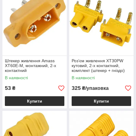
Штекер живлення Amass
Роз’єм живлення XT30PW
XT60E-M, монтажний, 2-х
кутовий, 2-х контактний,
контактний
комплект (штекер + гніздо)
жовтий, 1уп-5шт
В наявності
В наявності
53
325
₴
₴/упаковка
Купити
Купити