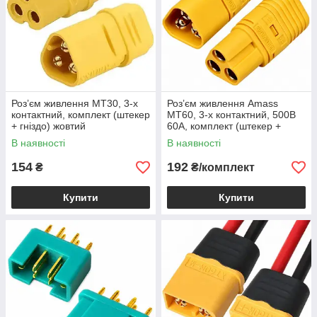
Роз’єм живлення MT30, 3-х
Роз’єм живлення Amass
контактний, комплект (штекер
MT60, 3-х контактний, 500В
+ гніздо) жовтий
60А, комплект (штекер +
гніздо) жовтий
В наявності
В наявності
154
192
₴
₴/комплект
Купити
Купити