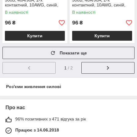
500В, 40А/90А, 2-х
500В, 40А/90А, 2-х
контактний, 10AWG, синій,
контактний, 10AWG, синій,
Amass, (мама), шт
Amass, (папа), шт
В наявності
В наявності
96
96
₴
₴
Купити
Купити
Показати ще
1
/ 2
Роз'єми живлення силові
Про нас
96% позитивних з 471 відгука за рік
Працює з 14.06.2018