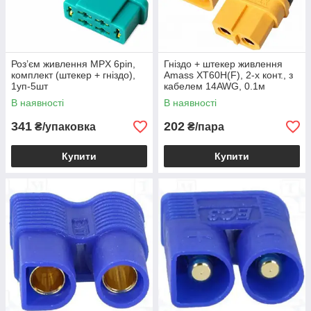
Роз’єм живлення MPX 6pin,
Гніздо + штекер живлення
комплект (штекер + гніздо),
Amass XT60H(F), 2-х конт., з
1уп-5шт
кабелем 14AWG, 0.1м
В наявності
В наявності
341
202
₴/упаковка
₴/пара
Купити
Купити