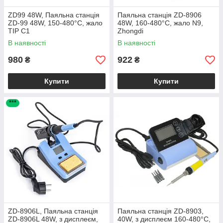
ZD99 48W, Паяльна станція
Паяльна станція ZD-8906
ZD-99 48W, 150-480°C, жало
48W, 160-480°С, жало N9,
TIP C1
Zhongdi
В наявності
В наявності
980
922
₴
₴
Купити
Купити
***
ZD-8906L, Паяльна станція
Паяльна станція ZD-8903,
ZD-8906L 48W, з дисплеєм,
40W, з дисплеєм 160-480°C,