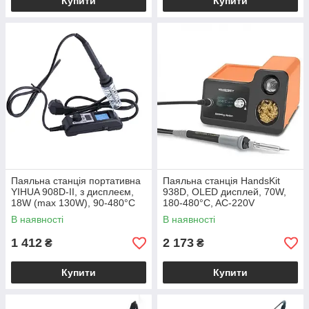
Купити
Купити
Паяльна станція портативна
Паяльна станція HandsKit
YIHUA 908D-II, з дисплеєм,
938D, OLED дисплей, 70W,
18W (max 130W), 90-480°C
180-480°C, AC-220V
В наявності
В наявності
1 412
2 173
₴
₴
Купити
Купити