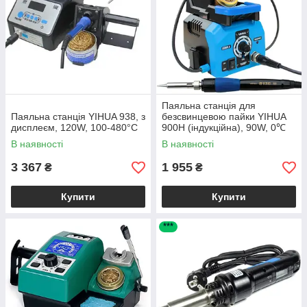
Паяльна станція для
Паяльна станція YIHUA 938, з
безсвинцевою пайки YIHUA
дисплеєм, 120W, 100-480°C
900H (індукційна), 90W, 0℃
до 300℃
В наявності
В наявності
3 367
1 955
₴
₴
Купити
Купити
***