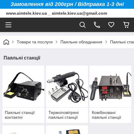
Замовлення від 200грн / Відправка 1-3 дні
www.aimtele.kiev.ua _ aimtele.kiev.ua@gmail.com
Товари та послуги
Паяльне обладнання
Паяльні стан
Паяльні станції
Паяльні станції
Термоповітряні
Комбіновані
контактні
паяльні станції
паяльні станції