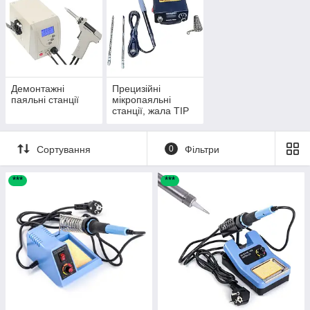
Демонтажні
Прецизійні
паяльні станції
мікропаяльні
станції, жала TIP
Т12, Т210, Т245,
Т115, і
комплектуючі
Сортування
0
Фільтри
***
***