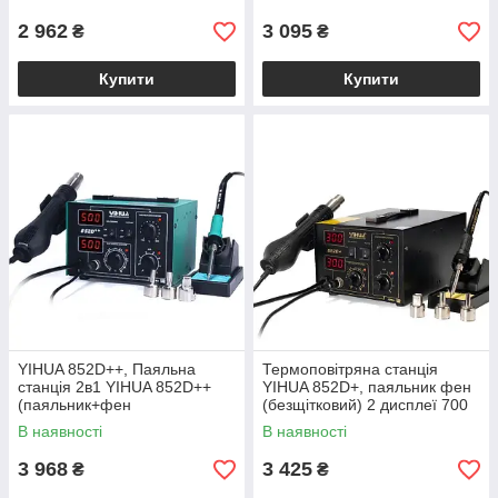
фен компресорний 370W,
100-420°С)
2 962
3 095
₴
₴
Купити
Купити
YIHUA 852D++, Паяльна
Термоповітряна станція
станція 2в1 YIHUA 852D++
YIHUA 852D+, паяльник фен
(паяльник+фен
(безщітковий) 2 дисплеї 700
(безщітковий)), 2 дисплея
Вт, 100-500 °C, YIHUA 852D+
В наявності
В наявності
3 968
3 425
₴
₴