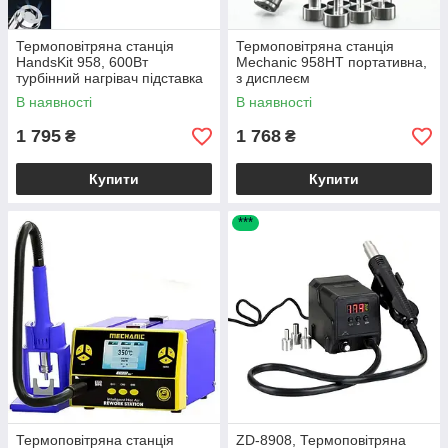
Термоповітряна станція
Термоповітряна станція
HandsKit 958, 600Вт
Mechanic 958HT портативна,
турбінний нагрівач підставка
з дисплеєм
насадки, HandsKit 958
В наявності
В наявності
1 795
1 768
₴
₴
Купити
Купити
***
Термоповітряна станція
ZD-8908, Термоповітряна