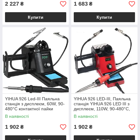
2 227
1 683
₴
₴
Купити
Купити
YIHUA 926 Led-III Паяльна
YIHUA 926 LED-III, Паяльна
станція з дисплеєм, 60W, 90-
станція YIHUA 926 LED III з
480°C контактної пайки
дисплеєм, 110W, 90-480°C,
компонентів мікросхем і
червона
В наявності
В наявності
проводів
1 902
1 902
₴
₴