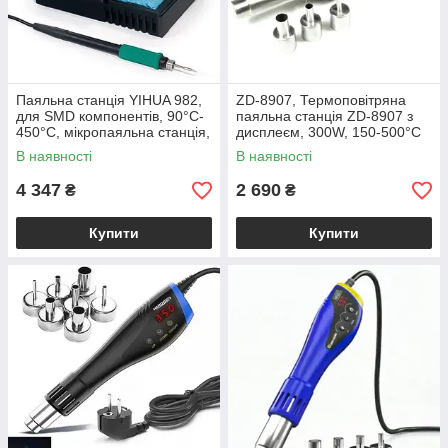
Паяльна станція YIHUA 982,
ZD-8907, Термоповітряна
для SMD компонентів, 90°C-
паяльна станція ZD-8907 з
450°C, мікропаяльна станція,
дисплеєм, 300W, 150-500°C
жало C210
В наявності
В наявності
4 347
2 690
₴
₴
Купити
Купити