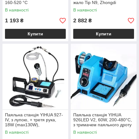
160-520 °C
жало Tip N9, Zhongdi
В наявності
В наявності
1 193
2 882
₴
₴
Купити
Купити
Паяльна станція YIHUA 927-
Паяльна станція YIHUA
IV, з лупою, + третя рука,
926LED V2, 60W, 200-480°C,
18W (max130W),
з тримачем паяльного дроту
комбінована паяльна станція
В наявності
В наявності