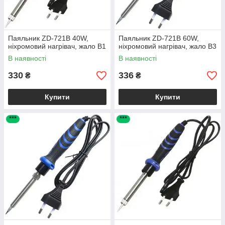
Паяльник ZD-721B 40W,
Паяльник ZD-721B 60W,
ніхромовий нагрівач, жало B1
ніхромовий нагрівач, жало B3
В наявності
В наявності
330
336
₴
₴
Купити
Купити
***
***