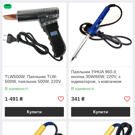
***
Паяльник YIHUA 960-II,
TLW500W, Паяльник TLW-
кнопка 30W/60W, 220V, з
500W, паяльник 500W, 220V
індикатором, з ковпачком
В наявності
В наявності
1 491
341
₴
₴
Купити
Купити