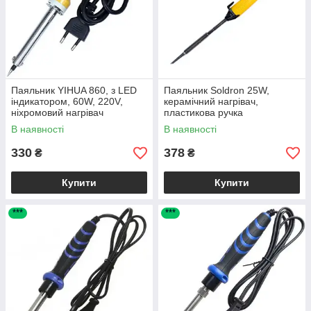
Паяльник YIHUA 860, з LED
Паяльник Soldron 25W,
індикатором, 60W, 220V,
керамічний нагрівач,
ніхромовий нагрівач
пластикова ручка
В наявності
В наявності
330
378
₴
₴
Купити
Купити
***
***