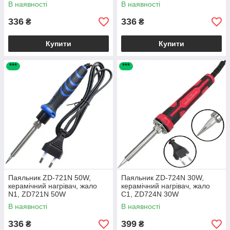
В наявності
В наявності
336
336
₴
₴
Купити
Купити
***
***
Паяльник ZD-721N 50W,
Паяльник ZD-724N 30W,
керамічний нагрівач, жало
керамічний нагрівач, жало
N1, ZD721N 50W
С1, ZD724N 30W
В наявності
В наявності
336
399
₴
₴