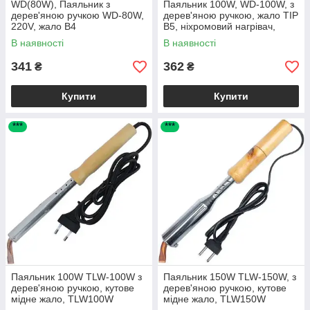
WD(80W), Паяльник з
Паяльник 100W, WD-100W, з
дерев'яною ручкою WD-80W,
дерев'яною ручкою, жало TIP
220V, жало B4
B5, ніхромовий нагрівач,
WD100W
В наявності
В наявності
341
362
₴
₴
Купити
Купити
***
***
Паяльник 100W TLW-100W з
Паяльник 150W TLW-150W, з
дерев'яною ручкою, кутове
дерев'яною ручкою, кутове
мідне жало, TLW100W
мідне жало, TLW150W