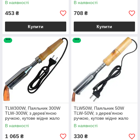
Zhongdi
Zhongdi
В наявності
В наявності
453
708
₴
₴
Купити
Купити
***
***
TLW300W, Паяльник 300W
TLW50W, Паяльник 50W
TLW-300W, з дерев'яною
TLW-50W, з дерев'яною
ручкою, кутове мідне жало
ручкою, кутове мідне жало
В наявності
В наявності
1 065
330
₴
₴