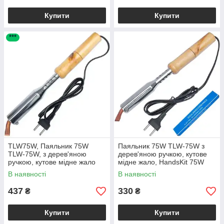
Купити
Купити
***
TLW75W, Паяльник 75W
Паяльник 75W TLW-75W з
TLW-75W, з дерев'яною
дерев'яною ручкою, кутове
ручкою, кутове мідне жало
мідне жало, HandsKit 75W
В наявності
В наявності
437
330
₴
₴
Купити
Купити