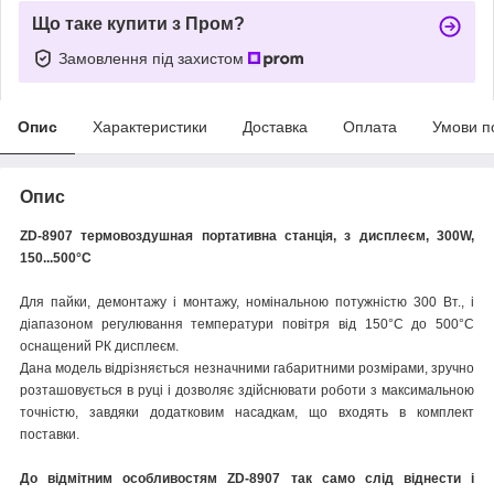
Що таке купити з Пром?
Замовлення під захистом
Опис
Характеристики
Доставка
Оплата
Умови п
Опис
ZD-8907 термовоздушная портативна станція, з дисплеєм, 300W,
150...500°C
Для пайки, демонтажу і монтажу, номінальною потужністю 300 Вт., і
діапазоном регулювання температури повітря від 150°С до 500°С
оснащений РК дисплеєм.
Дана модель відрізняється незначними габаритними розмірами, зручно
розташовується в руці і дозволяє здійснювати роботи з максимальною
точністю, завдяки додатковим насадкам, що входять в комплект
поставки.
До відмітним особливостям ZD-8907 так само слід віднести і