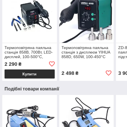
Термоповітряна паяльна
Термоповітряна паяльна
ZD-8
станція 858В, 700Вт, LED-
станція з дисплеєм YIHUA
паял
дисплей, 100-500°C,
858D, 650W, 100-450°C
підс
безщітковий вентилятор,
360
2 290
₴
P5858B
2 498
3 9
₴
Купити
Подібні товари компанії