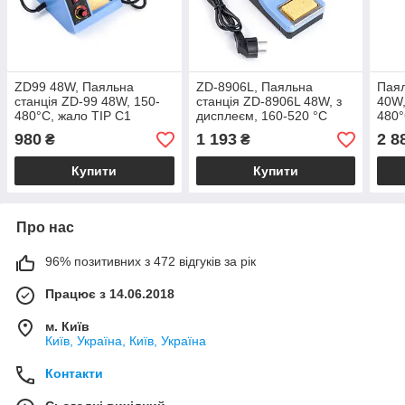
ZD99 48W, Паяльна
ZD-8906L, Паяльна
Паял
станція ZD-99 48W, 150-
станція ZD-8906L 48W, з
40W,
480°C, жало TIP C1
дисплеєм, 160-520 °C
480°
Zhon
980
1 193
2 8
₴
₴
Купити
Купити
Про нас
96% позитивних з 472 відгуків за рік
Працює з 14.06.2018
м. Київ
Київ, Україна, Київ, Україна
Контакти