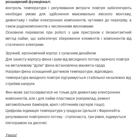
розширений функціонал:
контроль температури і регулювання витрати повітря забезпечують
необхідні умови для здійснення максимально якісного монтажу,
демонтажу і пайки електронних компонентів, чутливих до перегріву, а
також радіокомпонентів з численними висновками.
Основною перевагою при роботі з цим пристроєм є безконтактний
метод пайки, що забезпечує збереження елементів і компонентів від
статичного електрики.
Зручний, ергономічний корпус з сучасним дизайном.
Для захисту корпусу фена і руки від висхідного потоку гарячого повітря
на металевому "дулю" фена встановлена манжета-гарда.
Нагрівач фена оснащений датчиком температури, відповідно,
температура вихідного повітря підтримується стабільної незалежно від
стрибків напруги.
Фен може застосовуватися не тільки для демонтажу електронних
компонентів, але і для пайки пластмаси (наприклад, ремонт
автомобільних бамперів, крил і обтічників скутерів тощо).
Цифрова індикація температури у градусах Цельсія і Фаренгейта.
регулювання повітряного потоку - ступінчаста, три рівня, індикується
піктограмою на дисплеї.
Увага!