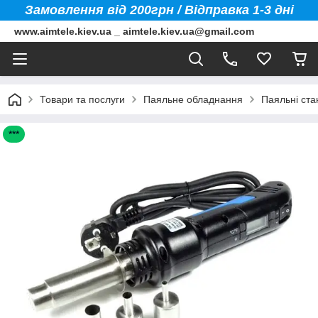
Замовлення від 200грн / Відправка 1-3 дні
www.aimtele.kiev.ua _ aimtele.kiev.ua@gmail.com
Товари та послуги
Паяльне обладнання
Паяльні стан
***