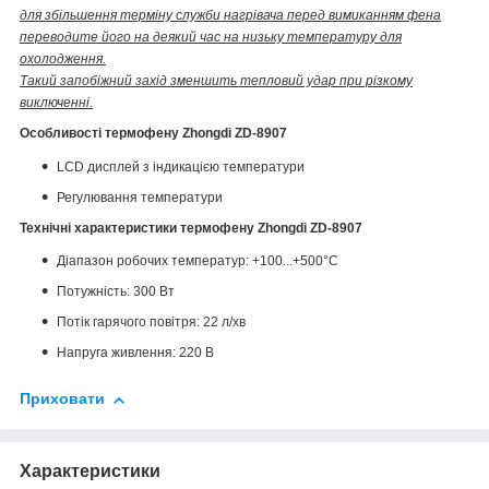
для збільшення терміну служби нагрівача перед вимиканням фена
переводите його на деякий час на низьку температуру для
охолодження.
Такий запобіжний захід зменшить тепловий удар при різкому
виключенні.
Особливості термофену Zhongdi ZD-8907
LCD дисплей з індикацією температури
Регулювання температури
Технічні характеристики термофену Zhongdi ZD-8907
Діапазон робочих температур: +100...+500°C
Потужність: 300 Вт
Потік гарячого повітря: 22 л/хв
Напруга живлення: 220 В
Приховати
Характеристики