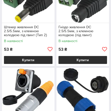
Штекер живлення DC
Гніздо живлення DC
2.5/5.5мм, з клемною
2.5/5.5мм, з клемною
колодкою під гвинт (Тип 2)
колодкою (під гвинт)
В наявності
В наявності
53
53
₴
₴
Купити
Купити