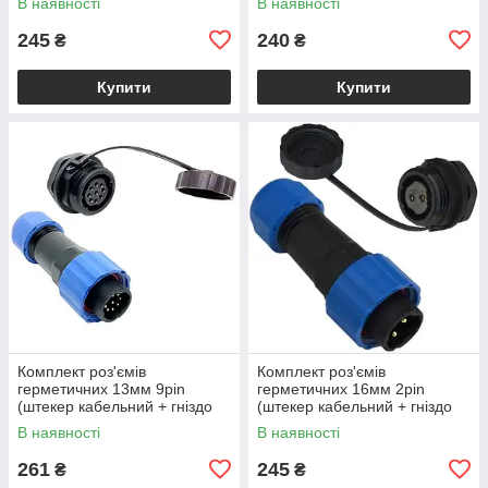
В наявності
В наявності
245
240
₴
₴
Купити
Купити
Комплект роз'ємів
Комплект роз'ємів
герметичних 13мм 9pin
герметичних 16мм 2pin
(штекер кабельний + гніздо
(штекер кабельний + гніздо
монтажне)
монтажне)
В наявності
В наявності
261
245
₴
₴