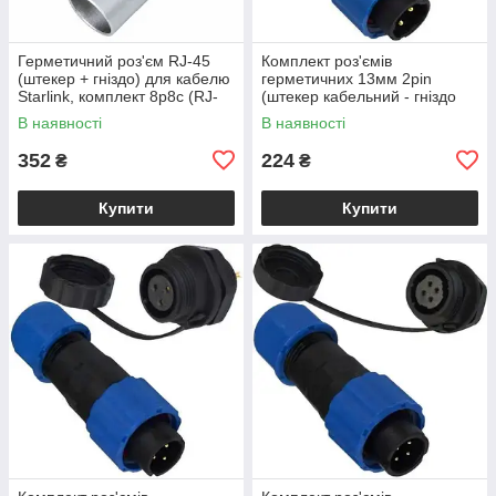
Герметичний роз'єм RJ-45
Комплект роз'ємів
(штекер + гніздо) для кабелю
герметичних 13мм 2pin
Starlink, комплект 8р8с (RJ-
(штекер кабельний - гніздо
45)
монтажне)
В наявності
В наявності
352
224
₴
₴
Купити
Купити