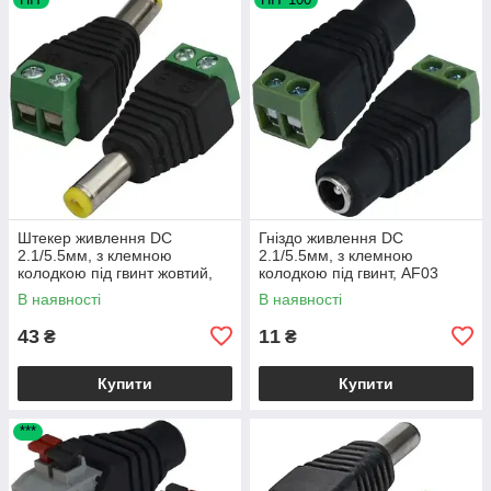
Штекер живлення DC
Гніздо живлення DC
2.1/5.5мм, з клемною
2.1/5.5мм, з клемною
колодкою під гвинт жовтий,
колодкою під гвинт, AF03
AF01
В наявності
В наявності
43
11
₴
₴
Купити
Купити
***