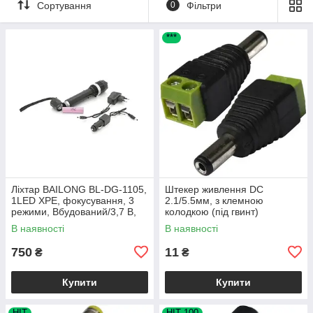
Сортування
0
Фільтри
***
Ліхтар BAILONG BL-DG-1105,
Штекер живлення DC
1LED ХPE, фокусування, 3
2.1/5.5мм, з клемною
режими, Вбудований/3,7 В,
колодкою (під гвинт)
800 мА, 100 Вт, Black, IP44
В наявності
В наявності
750
11
₴
₴
Купити
Купити
HIT
HIT 100