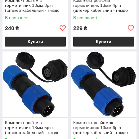
Комплект роз'ємів
Комплект роз'ємів
герметичних 13мм 3pin
герметичних 13мм 4pin
(штекер кабельний - гніздо
(штекер кабельний - гніздо
монтажне)
монтажне)
В наявності
В наявності
240
229
₴
₴
Купити
Купити
Комплект роз'ємів
Комплект розйомок
герметичних 13мм 5pin
герметичних 13мм 6pin
(штекер кабельний - гніздо
(штекер кабельний - гніздо
монтажне)
монтажне)