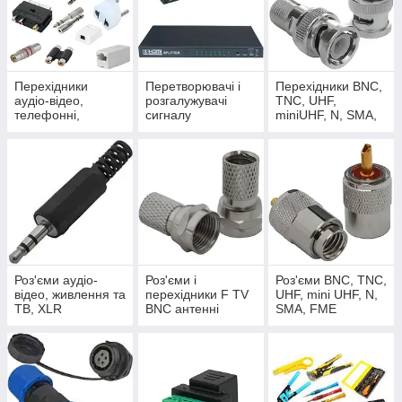
Перехідники
Перетворювачі і
Перехідники BNC,
аудіо-відео,
розгалужувачі
TNC, UHF,
телефонні,
сигналу
miniUHF, N, SMA,
комп'ютерні
FME
Роз'єми аудіо-
Роз'єми і
Роз'єми BNC, TNC,
відео, живлення та
перехідники F TV
UHF, mini UHF, N,
ТВ, XLR
BNC антенні
SMA, FME