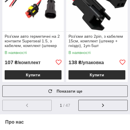
Роз'єми авто герметичні на 2
Роз'єми авто 2pin, з кабелем
контакти Superseal 1.5, з
15см, комплект (штекер +
кабелем, комплект (штекер
гніздо), 1уп-5шт
та гніздо)
В наявності
В наявності
107
138
₴/комплект
₴/упаковка
Купити
Купити
Показати ще
1
/ 47
Про нас