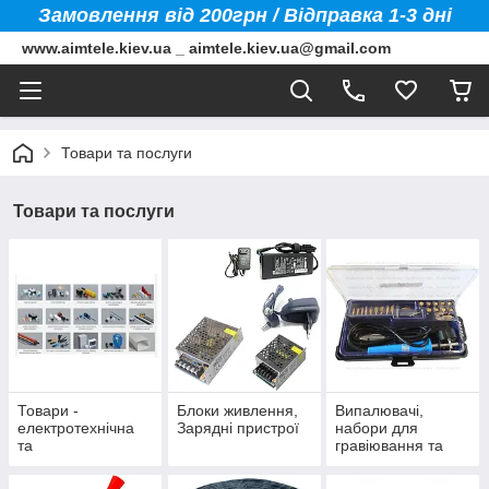
Замовлення від 200грн / Відправка 1-3 дні
www.aimtele.kiev.ua _ aimtele.kiev.ua@gmail.com
Товари та послуги
Товари та послуги
Товари -
Блоки живлення,
Випалювачі,
електротехнічна
Зарядні пристрої
набори для
та
гравіювання та
електромонтажна
аксесуари
продукція