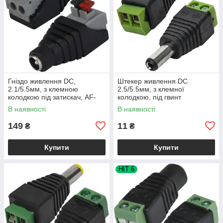
Гніздо живлення DC,
Штекер живлення DC
2.1/5.5мм, з клемною
2.5/5.5мм, з клемної
колодкою під затискач, AF-
колодкою, під гвинт
13, 1уп-5шт
В наявності
В наявності
149
11
₴
₴
Купити
Купити
HIT 6