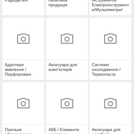
Радіодеталі
Кабельна
Інструменти/
продукція
Електроінструмент
и/Мультиметри/
Осцилографи
Адаптери
Аксесуари для
Системи
живлення /
комп'ютерів
охолодження /
Перфоровані
Термопаста
блоки живлення /
IP67 / IP44
Паяльне
АКБ / Елементи
Аксесуари для