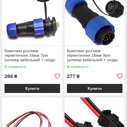
Комплект роз'ємів
Комплект роз'ємів
герметичних 16мм 7pin
герметичних 16мм 9pin
(штекер кабельний + гніздо
(штекер кабельний + гніздо
монтажне)
монтажне)
В наявності
В наявності
266
277
₴
₴
Купити
Купити