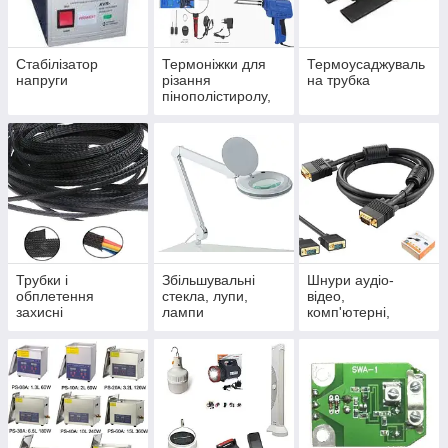
Стабілізатор
Термоніжки для
Термоусаджуваль
напруги
різання
на трубка
пінополістиролу,
пінопласту,
полістиролу
Трубки і
Збільшувальні
Шнури аудіо-
обплетення
стекла, лупи,
відео,
захисні
лампи
комп'ютерні,
телефонні,
мережеві, оптичні