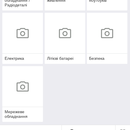
обладнання /
живлення
ноутбуків
Радіодеталі
Електрика
Літієві батареі
Безпека
Мережеве
обладнання