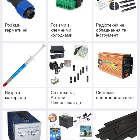
Роз'єми
Роз'єми з
Радіотехнічне
герметичні
клемними
обладнання та
колодками
інструмент
живлення
Витратні
Сат техніка,
Системи
матеріали
Антени,
енергопостачання
Підсилювач до
кабельного,
Трансформатори,
Пульти