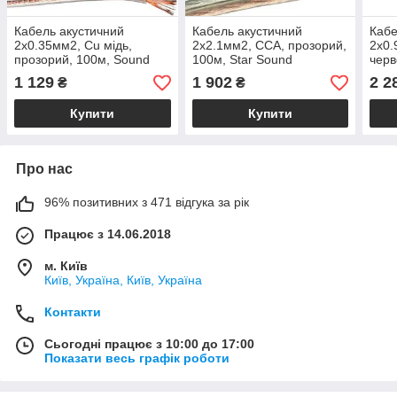
Кабель акустичний
Кабель акустичний
Кабе
2х0.35мм2, Cu мідь,
2х2.1мм2, CCA, прозорий,
2х0.
прозорий, 100м, Sound
100м, Star Sound
черв
Star
Soun
1 129
1 902
2 2
₴
₴
Купити
Купити
Про нас
96% позитивних з 471 відгука за рік
Працює з 14.06.2018
м. Київ
Київ, Україна, Київ, Україна
Контакти
Сьогодні працює з 10:00 до 17:00
Показати весь графік роботи