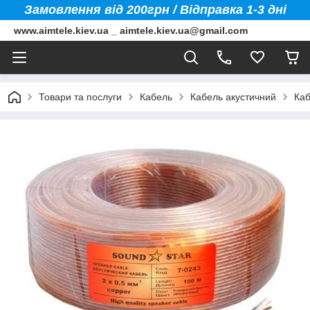
Замовлення від 200грн / Відправка 1-3 дні
www.aimtele.kiev.ua _ aimtele.kiev.ua@gmail.com
Товари та послуги
Кабель
Кабель акустичний
Каб