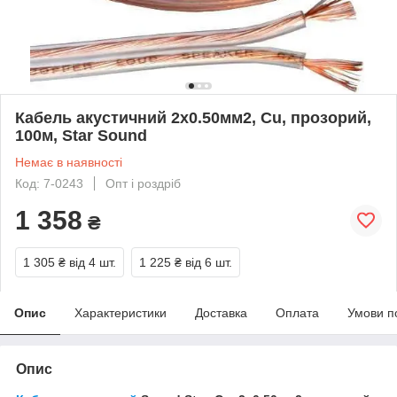
Кабель акустичний 2х0.50мм2, Cu, прозорий,
100м, Star Sound
Немає в наявності
Код: 7-0243
Опт і роздріб
1 358
₴
1 305 ₴
від 4 шт.
1 225 ₴
від 6 шт.
Опис
Характеристики
Доставка
Оплата
Умови п
Опис