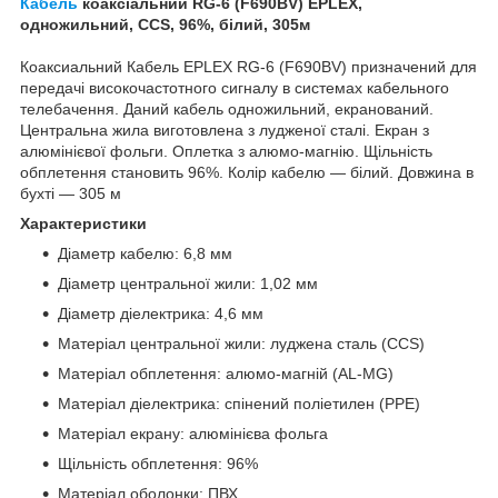
Кабель
коаксіальний RG-6 (F690BV) EPLEX,
одножильний, CCS, 96%, білий, 305м
Коаксиальний Кабель EPLEX RG-6 (F690BV) призначений для
передачі високочастотного сигналу в системах кабельного
телебачення. Даний кабель одножильний, екранований.
Центральна жила виготовлена з лудженої сталі. Екран з
алюмінієвої фольги. Оплетка з алюмо-магнію. Щільність
обплетення становить 96%. Колір кабелю — білий. Довжина в
бухті — 305 м
Характеристики
Діаметр кабелю: 6,8 мм
Діаметр центральної жили: 1,02 мм
Діаметр діелектрика: 4,6 мм
Матеріал центральної жили: луджена сталь (CCS)
Матеріал обплетення: алюмо-магній (AL-MG)
Матеріал діелектрика: спінений поліетилен (РРЕ)
Матеріал екрану: алюмінієва фольга
Щільність обплетення: 96%
Матеріал оболонки: ПВХ