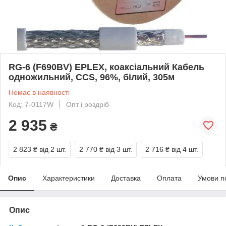
RG-6 (F690BV) EPLEX, коаксіальний Кабель
одножильний, CCS, 96%, білий, 305м
Немає в наявності
Код: 7-0117W
Опт і роздріб
2 935
₴
2 823 ₴
від 2 шт.
2 770 ₴
від 3 шт.
2 716 ₴
від 4 шт.
Опис
Характеристики
Доставка
Оплата
Умови п
Опис