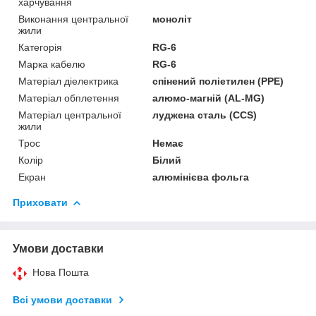
харчування
Виконання центральної
моноліт
жили
Категорія
RG-6
Марка кабелю
RG-6
Матеріал діелектрика
спінений поліетилен (РРЕ)
Матеріал обплетення
алюмо-магній (AL-MG)
Матеріал центральної
луджена сталь (CCS)
жили
Трос
Немає
Колір
Білий
Екран
алюмінієва фольга
Приховати
Умови доставки
Нова Пошта
Всі умови доставки