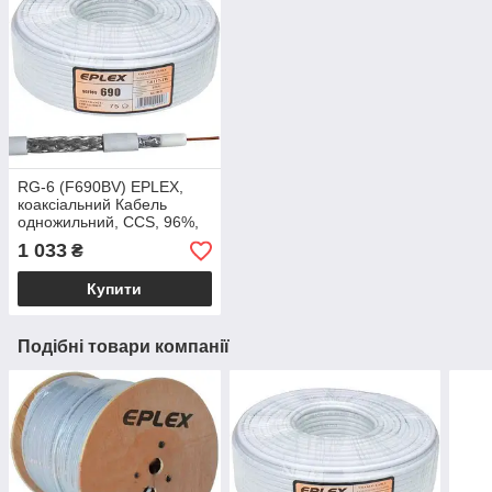
RG-6 (F690BV) EPLEX,
коаксіальний Кабель
одножильний, CCS, 96%,
білий, 100м
1 033
₴
Купити
Подібні товари компанії