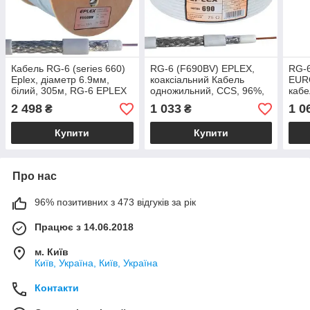
Кабель RG-6 (series 660)
RG-6 (F690BV) EPLEX,
RG-
Eplex, діаметр 6.9мм,
коаксіальний Кабель
EURO
білий, 305м, RG-6 EPLEX
одножильний, CCS, 96%,
кабе
F660BV
білий, 100м
100
2 498
1 033
1 0
₴
₴
Купити
Купити
Про нас
96% позитивних з 473 відгуків за рік
Працює з 14.06.2018
м. Київ
Київ, Україна, Київ, Україна
Контакти