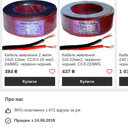
Кабель живлення 2 жили
Кабель живлення
Кабе
14х0.12мм, CCA 0.16 мм2,
2х0.22мм2, червоно-
2х0.
24AWG, червоно-чорний,
чорний, CCA 22AWG,
чорн
100м, Sound Star
100м, Sound Star
384
437
1 0
₴
₴
Купити
Купити
Про нас
96% позитивних з 471 відгука за рік
Працює з 14.06.2018