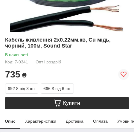
Кабель живлення 2х0.22мм.кв, Cu мідь,
чорний, 100м, Sound Star
В наявності
Код: 7-0341
Опт і роздріб
735
₴
692 ₴
від 3 шт.
666 ₴
від 6 шт.
Купити
Опис
Характеристики
Доставка
Оплата
Умови п