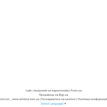
Сайт створений на маркетплейсі
Prom.ua
Продавець на Bigl.ua
AimTeleCom _ www.aimtele.kiev.ua |
Поскаржитися на контент
|
Політика конфіденцій
Select Language
▼