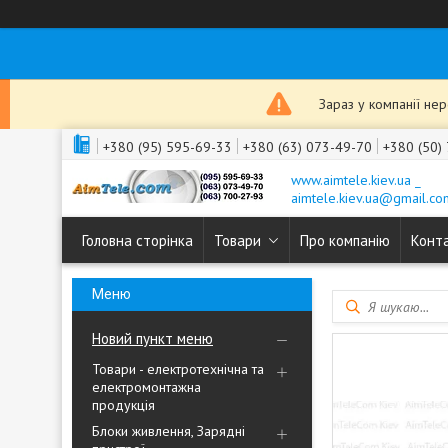
Зараз у компанії не
+380 (95) 595-69-33
+380 (63) 073-49-70
+380 (50)
www.aimtele.kiev.ua _
aimtele.kiev.ua@gmail.co
Головна сторінка
Товари
Про компанію
Конт
Новий пункт меню
Товари - електротехнічна та
електромонтажна
продукція
Блоки живлення, Зарядні