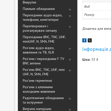
Викрутки
Вид
Паяльне обладнання
Розмір
Перехідники аудіо-відео,
телефонні, комп'ютерні
Перетворювачі і
Дощечка для випал
розгалужувачі сигналу
Перехідники BNC, TNC, UHF,
miniUHF, N, SMA, FME
Роз'єми аудіо-відео,
Інформація 
живлення та ТВ, XLR
Роз'єми і перехідники F TV
Ціна:
53 ₴
BNC антенні
Роз'єми BNC, TNC, UHF, mini
UHF, N, SMA, FME
Роз'єми герметичні
Роз'єми з клемними
колодками живлення
Радіотехнічне обладнання
та інструмент
Витратні матеріали