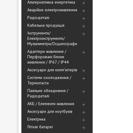
Альтернативна енергетика
Аварійне електроживлення
Радіодеталі
Кабельна продукція
Інструменти/
Електроінструменти/
Мультиметри/Осцилографи
Адаптери живлення /
Перфоровані блоки
живлення / IP67 / IP44
Аксесуари для комп'ютерів
Системи охолодження /
Термопаста
Паяльне обладнання /
Радіодеталі
АКБ / Елементи живлення
Аксесуари для ноутбуків
Електрика
Літієві батареі