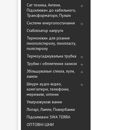
Сат техніка, Антени,
Підсилювач до кабельного,
Трансформатори, Пульти
Системи енергопостачання
Стабілізатор напруги
Термоніжки для різання
пінополістиролу, пінопласту,
полістиролу
Термоусаджувальна трубка
Трубки і обплетення захисні
Збільшувальні стекла, лупи,
лампи
Шнури аудіо-відео,
комп'ютерні, телефонні,
мережеві, оптичні
Ультразвукові ванни
Ліхтарі, Лампи, Повербанки
Підсилювачі SWA TERRA
ОПТОВНІ ЦІНИ