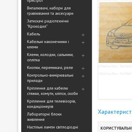
пристрої
Випалювачі, набори для
гравіювання та аксесуари
Затискачі радіотехнічні
"Крокодил"
Кабель
Кабельні наконечники і
клеми
Клеми, колодки, сальники,
оплітка
Кнопки, перемикачі, реле
Контрольно-вимірювальні
прилади
Кріплення для кабелю
стяжки, хомути, кліпси, скоби
Кріплення для телевізорів,
кондиціонерів
Характерис
Лабораторні блоки
живлення
Настільні лампи світлодіодні
КОРИСТУВАЛЬН