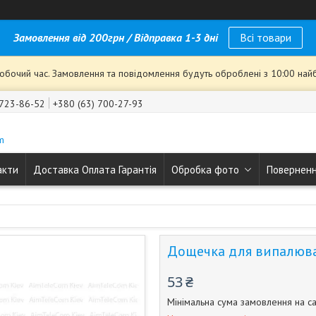
Замовлення від 200грн / Відправка 1-3 дні
Всі товари
робочий час. Замовлення та повідомлення будуть оброблені з 10:00 най
 723-86-52
+380 (63) 700-27-93
m
акти
Доставка Оплата Гарантія
Обробка фото
Поверненн
Дощечка для випалюван
53 ₴
Мінімальна сума замовлення на са