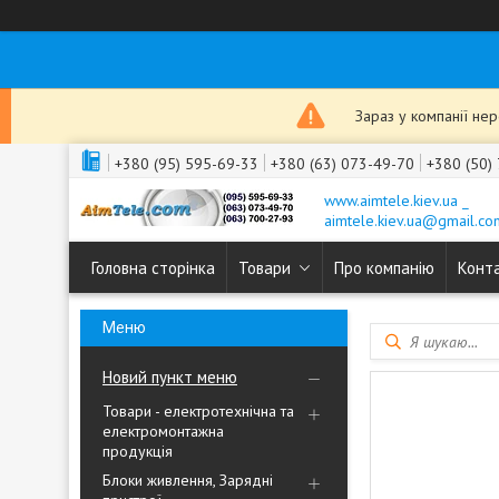
Зараз у компанії не
+380 (95) 595-69-33
+380 (63) 073-49-70
+380 (50)
www.aimtele.kiev.ua _
aimtele.kiev.ua@gmail.co
Головна сторінка
Товари
Про компанію
Конт
Новий пункт меню
Товари - електротехнічна та
електромонтажна
продукція
Блоки живлення, Зарядні