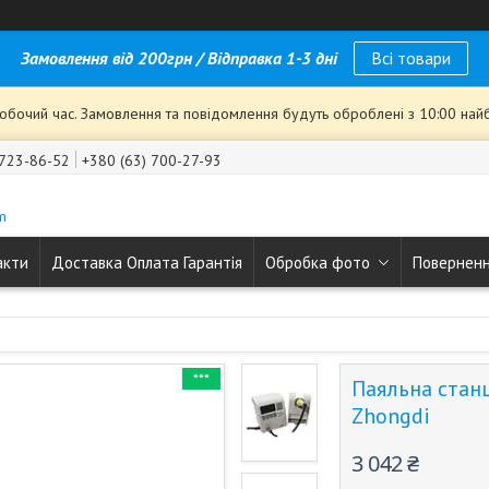
Замовлення від 200грн / Відправка 1-3 дні
Всі товари
робочий час. Замовлення та повідомлення будуть оброблені з 10:00 най
 723-86-52
+380 (63) 700-27-93
m
акти
Доставка Оплата Гарантія
Обробка фото
Поверненн
***
Паяльна стан
Zhongdi
3 042 ₴