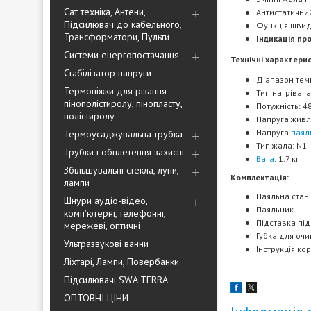
Сат техніка, Антени,
Антистатични
Підсилювач до кабельного,
Функція швид
Трансформатори, Пульти
Індикація пр
Системи енергопостачання
Технічні характери
Стабілізатор напруги
Діапазон тем
Термоніжки для різання
Тип нагрівача
пінополістиролу, пінопласту,
Потужність: 4
полістиролу
Напруга живл
Напруга
паял
Термоусаджувальна трубка
Тип жала: N1
Трубки і обплетення захисні
Вага
: 1.7 кг
Збільшувальні стекла, лупи,
Комплектація:
лампи
Паяльна стан
Шнури аудіо-відео,
Паяльник
комп'ютерні, телефонні,
Підставка пі
мережеві, оптичні
Губка для оч
Ультразвукові ванни
Інструкція ко
Ліхтарі, Лампи, Повербанки
Підсилювачі SWA TERRA
ОПТОВНІ ЦІНИ