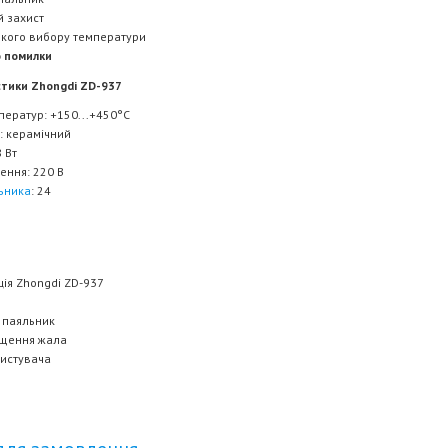
й захист
кого вибору температури
о помилки
стики Zhongdi ZD-937
ператур: +150...+450°C
: керамічний
8 Вт
ення: 220 В
ьника
: 24
ція Zhongdi ZD-937
д паяльник
ищення жала
ристувача