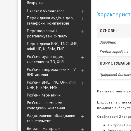
Викрутки
Паяльне обладнання
Характерис
Перехідники аудіо-відео,
телефонні, комп'ютерні
Перетворювачі і
ОСНОВНІ
розгалужувачі сигналу
Виробник
Перехідники BNC, TNC, UHF,
miniUHF, N, SMA, FME
Країна виробник
Роз'єми аудіо-відео,
живлення та ТВ, XLR
КОРИСТУВАЛЬН
Роз'єми і перехідники F TV
BNC антенні
Цифровий диспле
Роз'єми BNC, TNC, UHF, mini
UHF, N, SMA, FME
Паяльна станція ци
Роз'єми герметичні
Роз'єми з клемними
Цифрова паяльна ст
колодками живлення
швидкого вибору те
Радіотехнічне обладнання
Особливості Zhongd
та інструмент
Цифровий дис
Витратні матеріали
Змінні жала і