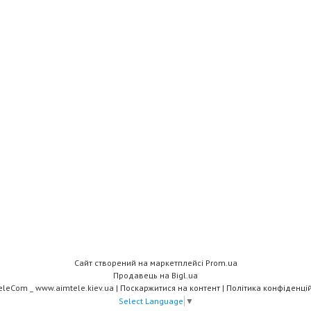
Сайт створений на маркетплейсі
Prom.ua
Продавець на Bigl.ua
AimTeleCom _ www.aimtele.kiev.ua |
Поскаржитися на контент
|
Політика конфіденцій
Select Language
▼