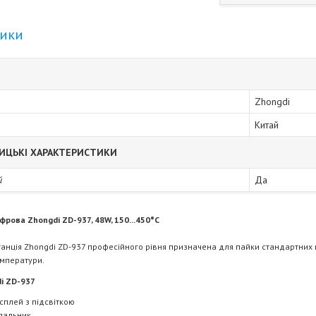
тики
Zhongdi
Китай
ИЦЬКІ ХАРАКТЕРИСТИКИ
й
Да
фрова Zhongdi ZD-937, 48W, 150...450°C
анція Zhongdi ZD-937 професійного рівня призначена для пайки стандартних
мператури.
i ZD-937
плей з підсвіткою
 пальник