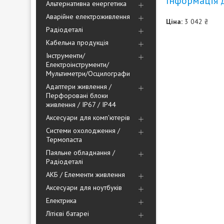
Інформація 
Альтернативна енергетика
Аварійне електроживлення
Ціна:
3 042 ₴
Радіодеталі
Кабельна продукція
Інструменти/
Електроінструменти/
Мультиметри/Осцилографи
Адаптери живлення /
Перфоровані блоки
живлення / IP67 / IP44
Аксесуари для комп'ютерів
Системи охолодження /
Термопаста
Паяльне обладнання /
Радіодеталі
АКБ / Елементи живлення
Аксесуари для ноутбуків
Електрика
Літієві батареі