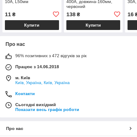
10А, L50мм
400А, довжина-160мм,
30А,
червоний
11
138
16
₴
₴
Купити
Купити
Про нас
96% позитивних з 472 відгуків за рік
Працює з 14.06.2018
м. Київ
Київ, Україна, Київ, Україна
Контакти
Сьогодні вихідний
Показати весь графік роботи
Про нас