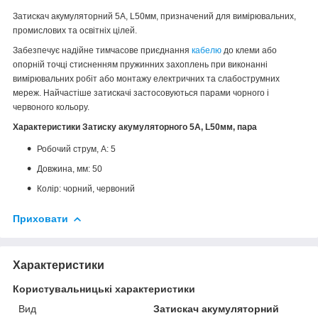
Затискач акумуляторний 5А, L50мм, призначений для вимірювальних,
промислових та освітніх цілей.
Забезпечує надійне тимчасове приєднання
кабелю
до клеми або
опорній точці стисненням пружинних захоплень при виконанні
вимірювальних робіт або монтажу електричних та слабострумних
мереж. Найчастіше затискачі застосовуються парами чорного і
червоного кольору.
Характеристики Затиску акумуляторного 5А, L50мм, пара
Робочий струм, А: 5
Довжина, мм: 50
Колір: чорний, червоний
Приховати
Характеристики
Користувальницькі характеристики
Вид
Затискач акумуляторний