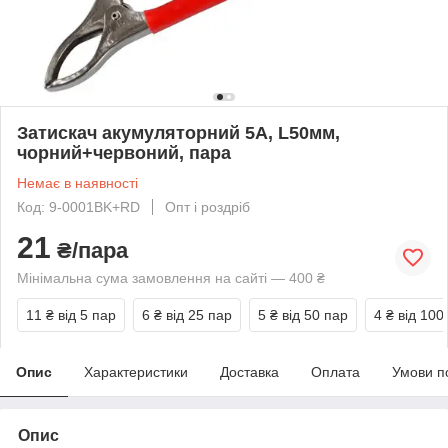
Затискач акумуляторний 5А, L50мм,
чорний+червоний, пара
Немає в наявності
Код: 9-0001BK+RD
Опт і роздріб
21
₴/пара
Мінімальна сума замовлення на сайті — 400 ₴
11 ₴
від 5 пар
6 ₴
від 25 пар
5 ₴
від 50 пар
4 ₴
від 100
Опис
Характеристики
Доставка
Оплата
Умови п
Опис