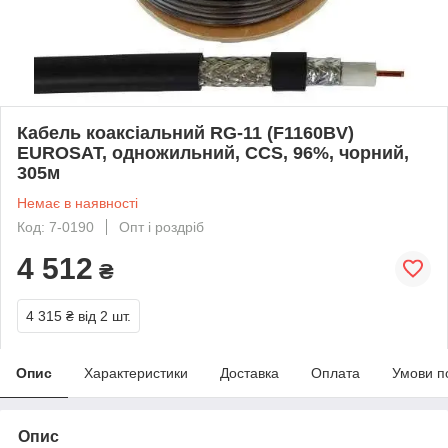
Кабель коаксіальний RG-11 (F1160BV)
EUROSAT, одножильний, CCS, 96%, чорний,
305м
Немає в наявності
Код: 7-0190
Опт і роздріб
4 512
₴
4 315 ₴
від 2 шт.
Опис
Характеристики
Доставка
Оплата
Умови п
Опис