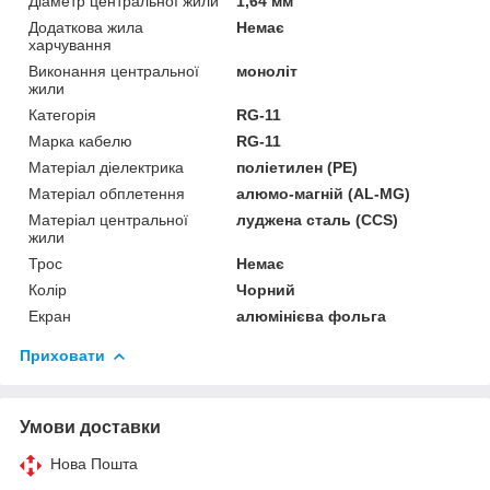
Діаметр центральної жили
1,64 мм
Додаткова жила
Немає
харчування
Виконання центральної
моноліт
жили
Категорія
RG-11
Марка кабелю
RG-11
Матеріал діелектрика
поліетилен (PE)
Матеріал обплетення
алюмо-магній (AL-MG)
Матеріал центральної
луджена сталь (CCS)
жили
Трос
Немає
Колір
Чорний
Екран
алюмінієва фольга
Приховати
Умови доставки
Нова Пошта