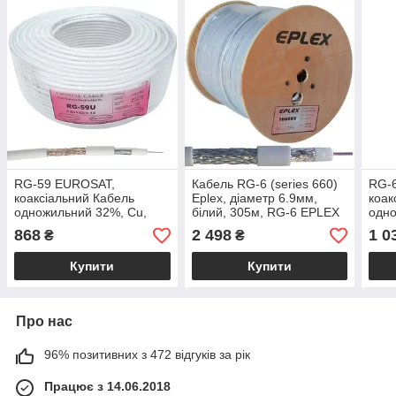
RG-59 EUROSAT,
Кабель RG-6 (series 660)
RG-6
коаксіальний Кабель
Eplex, діаметр 6.9мм,
коак
одножильний 32%, Cu,
білий, 305м, RG-6 EPLEX
одно
білий, 100м
F660BV
біли
868
2 498
1 0
₴
₴
Купити
Купити
Про нас
96% позитивних з 472 відгуків за рік
Працює з 14.06.2018