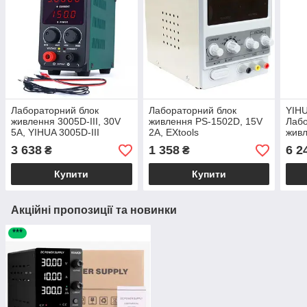
Лабораторний блок
Лабораторний блок
YIHU
живлення 3005D-III, 30V
живлення PS-1502D, 15V
Лабо
5A, YIHUA 3005D-III
2A, EXtools
жив
інди
3 638
1 358
6 2
₴
₴
тра
Купити
Купити
Акційні пропозиції та новинки
***