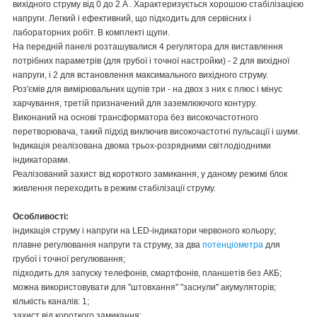
вихідного струму від 0 до 2 A . Характеризується хорошою стабілізацією
напруги. Легкий і ефективний, що підходить для сервісних і
лабораторних робіт. В комплекті щупи.
На передній панелі розташувалися 4 регулятора для виставлення
потрібних параметрів (для грубої і точної настройки) - 2 для вихідної
напруги, і 2 для встановлення максимального вихідного струму.
Роз'ємів для вимірювальних щупів три - на двох з них є плюс і мінус
харчування, третій призначений для заземлюючого контуру.
Виконаний на основі трансформатора без високочастотного
перетворювача, такий підхід виключив високочастотні пульсації і шуми.
Індикація реалізована двома трьох-розрядними світлодіодними
індикаторами.
Реалізований захист від короткого замикання, у даному режимі блок
живлення переходить в режим стабілізації струму.
Особливості:
індикація струму і напруги на LED-індикатори червоного кольору;
плавне регулювання напруги та струму, за два
потенціометра
для
грубої і точної регулювання;
підходить для запуску телефонів, смартфонів, планшетів без АКБ;
можна використовувати для "штовхання" "заснули" акумуляторів;
кількість каналів: 1;
захист від короткого замикання;