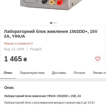
Лабораторний блок живлення 1502DD+, 15V
2A, YIHUA
Немає в наявності
Код: 12-1404
Роздріб
1 465
₴
Опис
Характеристики
Доставка
Оплата
Умови п
Опис
Лабораторний блок живлення YIHUA 1502DD+, 15B, 2A
Лабораторний блок з регулюванням вихідної напруги від 0 до 15 В і