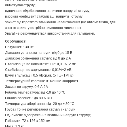
обмежувач струму;
одночасне відображення величини напруги і струму;
високий коефіцієнт стабілізації напруги і струму;
захист від короткого замикання навантаження (не автоматична, для
зняття захисту потрібно вимкнення живлення).
Увага! не рекомендується використання для гальваніки.
Особливості:
Потужність: 30 Вт
Діапазон установки напруги: від 0 до 15 В
Діапазон обмеження струму: від 0 до 2 А
Стабілізація по навантаженню: 0,01%+2 мВ
Стабілізація по харчуванню: 0,01%+2 мВ
Шуми і пульсації: 0,5 мВср.кв. (5 Гц - 1МГц)
Температурний коефіцієнт: менше 300ppm/°C
Захист по струму: 0.6 A-2A
Робоча температура: від -10 до 40 °C
Робоча вологість: до 80% RH
Температура зберігання: від -20 до + 80 °C
Груба і точне регулювання струму і напруги;
Одночасне відображення величини напруги і струму;
Габарити: 72 х 126 х 152 мм
Маса: 1,3 кг