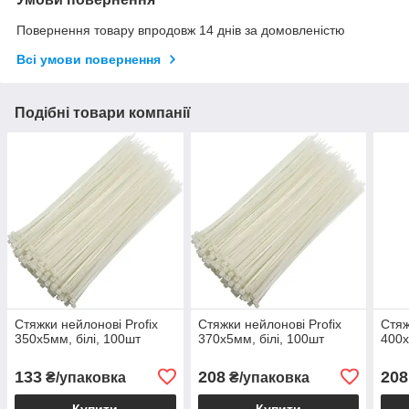
Повернення товару впродовж 14 днів за домовленістю
Всі умови повернення
Подібні товари компанії
Стяжки нейлонові Profix
Стяжки нейлонові Profix
Стяж
350х5мм, білі, 100шт
370х5мм, білі, 100шт
400х
133
208
208
₴/упаковка
₴/упаковка
Купити
Купити