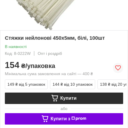
Стяжки нейлонові 450х5мм, білі, 100шт
В наявності
Код: 8-0222W
Опт і роздріб
154
₴/упаковка
Мінімальна сума замовлення на сайті — 400 ₴
149 ₴
від 5 упаковок
144 ₴
від 10 упаковок
138 ₴
від 20 у
Купити
або
Купити з