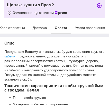
Що таке купити з Пром?
Замовлення під захистом
Характеристики
Доставка
Оплата
Умови повернення
Опис
Предлагаем Вашему вниманию скобу для крепления круглого
кабеля
, предназначенную для крепления кабеля к
разнообразным поверхностям (бетон, штукатурка, дерево,
прессованный картон) с помощью гвоздя. Клипса выполнена
из гибкого и негорючего ударопрочного полипропилена.
Гвоздь сделан из каленой стали и, для удобства монтажа,
вставлен в скобу.
Технические характеристики скобы круглой 8мм,
с гвоздем, белая
Тип — скоба круглая
Материал скобы — полипропилен