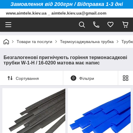
Замовлення від 200грн / Відправка 1-3 дні
www.aimtele.kiev.ua _ aimtele.kiev.ua@gmail.com
Товари та послуги
Термоусаджувальна трубка
Трубк
Безгалогенові пригнічують горіння термонасадкові
трубки W-1-H / 16-0200 матова має напис
Сортування
0
Фільтри