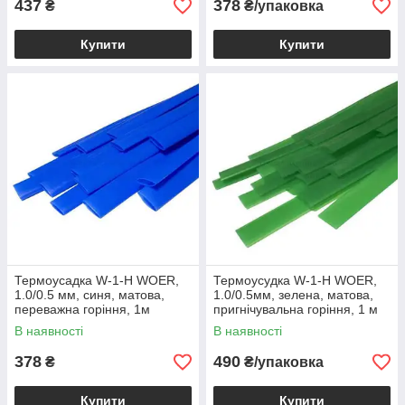
437
378
₴
₴/упаковка
Купити
Купити
Термоусадка W-1-H WOER,
Термоусудка W-1-H WOER,
1.0/0.5 мм, синя, матова,
1.0/0.5мм, зелена, матова,
переважна горіння, 1м
пригнічувальна горіння, 1 м
(1уп/100м)
(1уп/100 м)
В наявності
В наявності
378
490
₴
₴/упаковка
Купити
Купити