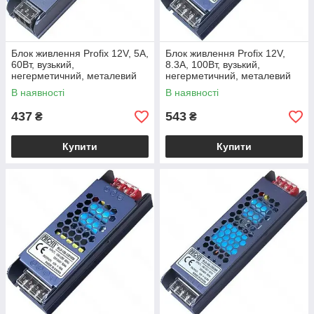
Блок живлення Profix 12V, 5A,
Блок живлення Profix 12V,
60Вт, вузький,
8.3A, 100Вт, вузький,
негерметичний, металевий
негерметичний, металевий
корпус
корпус
В наявності
В наявності
437
543
₴
₴
Купити
Купити